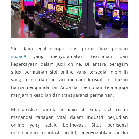
Slot dana legal menjadi opsi primer bagi pemain
soda69
yang mengutamakan keamanan dan
kepercayaan dalam judi online. Di antara beragam
situs permainan slot online yang tersedia, memilih
yang resmi dan berizin menjadi krusial. Ini bukan
hanya menghindarkan Anda dari penipuan, tetapi juga
menjamin keadilan dan transparansi permainan.
Memutuskan untuk bermain di situs slot resmi
menandai tahapan vital dalam industri perjudian
online yang selalu berinovasi. Situs berlisensi
membangun reputasi positif, menyuguhkan aneka