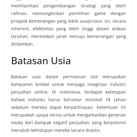
memfasilitasi pengembangan strategi yang lebih
rafinasi, memungkinkan pemilihan game dengan
prospek kemenangan yang lebih auspicious. Ini, secara
inherent, efektivitas yang lebih tinggi dalam alokasi
taruhan, meredakan jarak menuju kemenangan yang
diidamkan.
Batasan Usia
Batasan usia dalam permainan slot merupakan
komponen kritikal untuk menjaga integritas industri
perjudian online. Di Indonesia, terdapat ketetapan
bahwa individu harus berumur minimal 18 tahun
sebelum mereka dapat berpartisipasi. Ketentuan ini
merupakah upaya serius untuk mengamankan generasi
muda dari dampak negatif perjudian, yang berpotensi
merubah kehidupan mereka secara drastis.