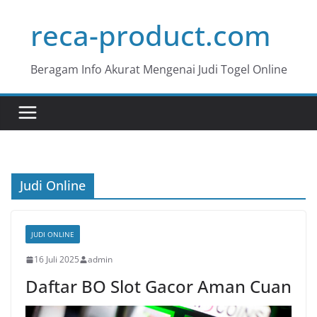
Skip
reca-product.com
to
content
Beragam Info Akurat Mengenai Judi Togel Online
Judi Online
JUDI ONLINE
16 Juli 2025
admin
Daftar BO Slot Gacor Aman Cuan