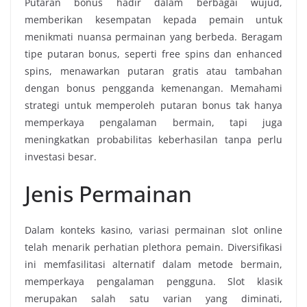
Putaran bonus hadir dalam berbagai wujud,
memberikan kesempatan kepada pemain untuk
menikmati nuansa permainan yang berbeda. Beragam
tipe putaran bonus, seperti free spins dan enhanced
spins, menawarkan putaran gratis atau tambahan
dengan bonus pengganda kemenangan. Memahami
strategi untuk memperoleh putaran bonus tak hanya
memperkaya pengalaman bermain, tapi juga
meningkatkan probabilitas keberhasilan tanpa perlu
investasi besar.
Jenis Permainan
Dalam konteks kasino, variasi permainan slot online
telah menarik perhatian plethora pemain. Diversifikasi
ini memfasilitasi alternatif dalam metode bermain,
memperkaya pengalaman pengguna. Slot klasik
merupakan salah satu varian yang diminati,