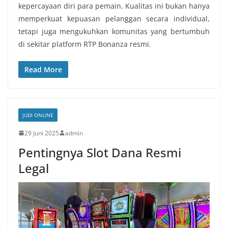
kepercayaan diri para pemain. Kualitas ini bukan hanya
memperkuat kepuasan pelanggan secara individual,
tetapi juga mengukuhkan komunitas yang bertumbuh
di sekitar platform RTP Bonanza resmi.
Read More
JUDI ONLINE
29 Juni 2025
admin
Pentingnya Slot Dana Resmi
Legal