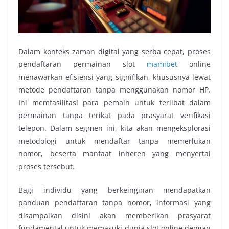
Dalam konteks zaman digital yang serba cepat, proses
pendaftaran permainan slot
mamibet
online
menawarkan efisiensi yang signifikan, khususnya lewat
metode pendaftaran tanpa menggunakan nomor HP.
Ini memfasilitasi para pemain untuk terlibat dalam
permainan tanpa terikat pada prasyarat verifikasi
telepon. Dalam segmen ini, kita akan mengeksplorasi
metodologi untuk mendaftar tanpa memerlukan
nomor, beserta manfaat inheren yang menyertai
proses tersebut.
Bagi individu yang berkeinginan mendapatkan
panduan pendaftaran tanpa nomor, informasi yang
disampaikan disini akan memberikan prasyarat
fundamental untuk memasuki dunia slot online dengan