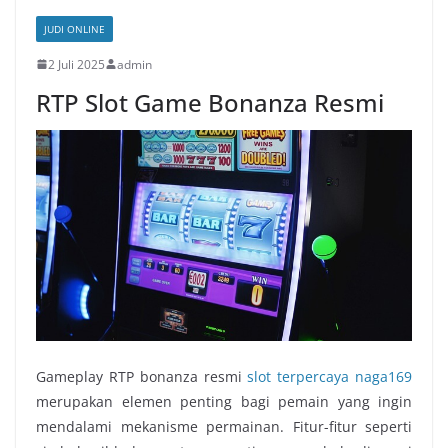
JUDI ONLINE
2 Juli 2025
admin
RTP Slot Game Bonanza Resmi
Gameplay RTP bonanza resmi
slot terpercaya naga169
merupakan elemen penting bagi pemain yang ingin
mendalami mekanisme permainan. Fitur-fitur seperti