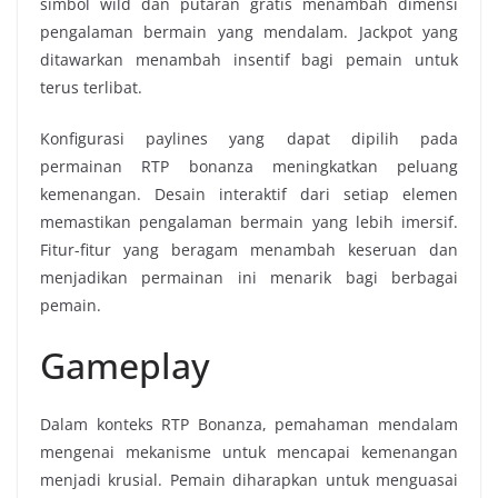
simbol wild dan putaran gratis menambah dimensi
pengalaman bermain yang mendalam. Jackpot yang
ditawarkan menambah insentif bagi pemain untuk
terus terlibat.
Konfigurasi paylines yang dapat dipilih pada
permainan RTP bonanza meningkatkan peluang
kemenangan. Desain interaktif dari setiap elemen
memastikan pengalaman bermain yang lebih imersif.
Fitur-fitur yang beragam menambah keseruan dan
menjadikan permainan ini menarik bagi berbagai
pemain.
Gameplay
Dalam konteks RTP Bonanza, pemahaman mendalam
mengenai mekanisme untuk mencapai kemenangan
menjadi krusial. Pemain diharapkan untuk menguasai