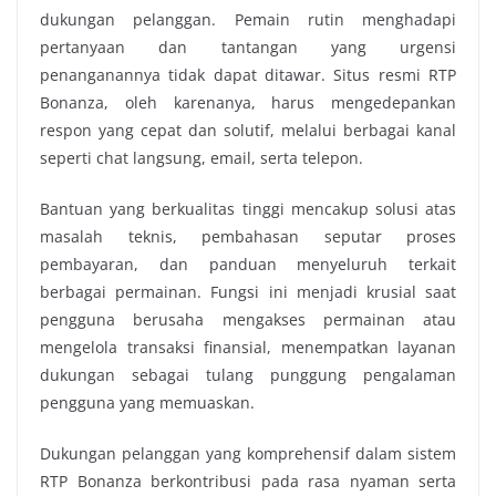
dukungan pelanggan. Pemain rutin menghadapi
pertanyaan dan tantangan yang urgensi
penanganannya tidak dapat ditawar. Situs resmi RTP
Bonanza, oleh karenanya, harus mengedepankan
respon yang cepat dan solutif, melalui berbagai kanal
seperti chat langsung, email, serta telepon.
Bantuan yang berkualitas tinggi mencakup solusi atas
masalah teknis, pembahasan seputar proses
pembayaran, dan panduan menyeluruh terkait
berbagai permainan. Fungsi ini menjadi krusial saat
pengguna berusaha mengakses permainan atau
mengelola transaksi finansial, menempatkan layanan
dukungan sebagai tulang punggung pengalaman
pengguna yang memuaskan.
Dukungan pelanggan yang komprehensif dalam sistem
RTP Bonanza berkontribusi pada rasa nyaman serta