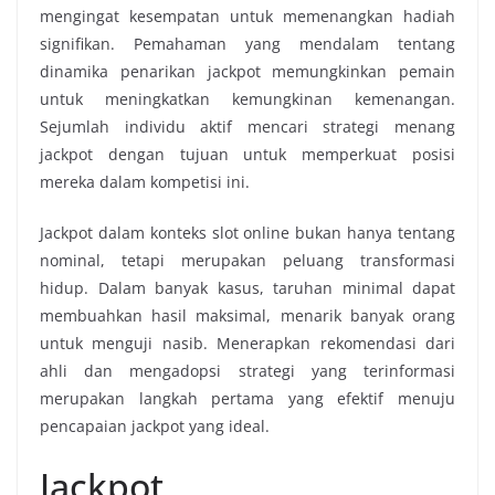
mengingat kesempatan untuk memenangkan hadiah
signifikan. Pemahaman yang mendalam tentang
dinamika penarikan jackpot memungkinkan pemain
untuk meningkatkan kemungkinan kemenangan.
Sejumlah individu aktif mencari strategi menang
jackpot dengan tujuan untuk memperkuat posisi
mereka dalam kompetisi ini.
Jackpot dalam konteks slot online bukan hanya tentang
nominal, tetapi merupakan peluang transformasi
hidup. Dalam banyak kasus, taruhan minimal dapat
membuahkan hasil maksimal, menarik banyak orang
untuk menguji nasib. Menerapkan rekomendasi dari
ahli dan mengadopsi strategi yang terinformasi
merupakan langkah pertama yang efektif menuju
pencapaian jackpot yang ideal.
Jackpot