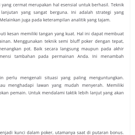
i yang cermat merupakan hal esensial untuk berhasil. Teknik
lanjutan yang sangat berguna. Ini adalah strategi yang
lainkan juga pada keterampilan analitik yang tajam.
uti kesan memiliki tangan yang kuat. Hal ini dapat membuat
ainan. Menggunakan teknik semi bluff poker dengan tepat,
enangkan pot. Baik secara langsung maupun pada akhir
dimensi tambahan pada permainan Anda. Ini menambah
n perlu mengenali situasi yang paling menguntungkan.
 atau menghadapi lawan yang mudah menyerah. Memiliki
kan pemain. Untuk mendalami taktik lebih lanjut yang akan
njadi kunci dalam poker, utamanya saat di putaran bonus.