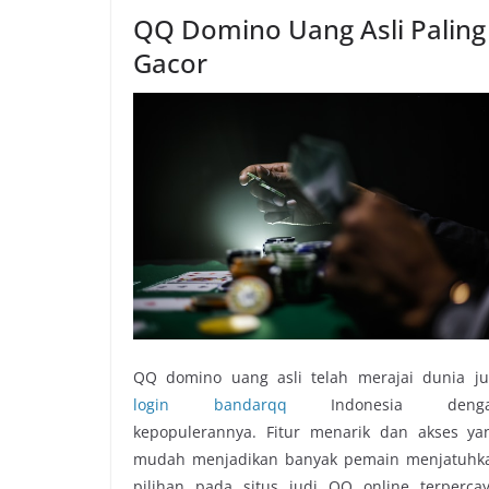
QQ Domino Uang Asli Paling
Gacor
QQ domino uang asli telah merajai dunia ju
login bandarqq
Indonesia deng
kepopulerannya. Fitur menarik dan akses ya
mudah menjadikan banyak pemain menjatuhk
pilihan pada situs judi QQ online terpercay