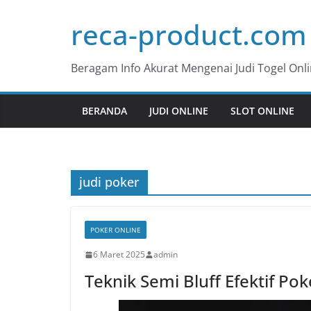
Skip
reca-product.com
to
content
Beragam Info Akurat Mengenai Judi Togel Onl
BERANDA
JUDI ONLINE
SLOT ONLINE
judi poker
POKER ONLINE
6 Maret 2025
admin
Teknik Semi Bluff Efektif Pok