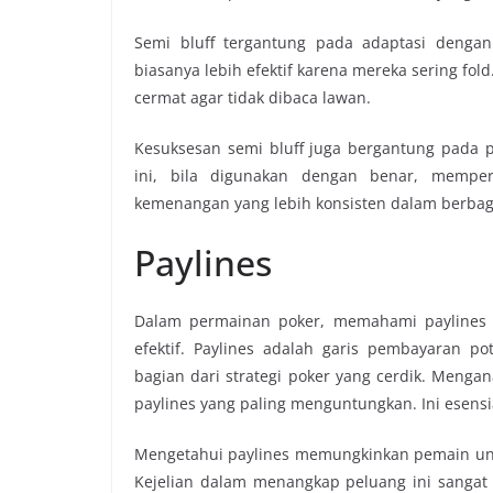
Semi bluff tergantung pada adaptasi dengan
biasanya lebih efektif karena mereka sering fo
cermat agar tidak dibaca lawan.
Kesuksesan semi bluff juga bergantung pada 
ini, bila digunakan dengan benar, memp
kemenangan yang lebih konsisten dalam berbag
Paylines
Dalam permainan poker, memahami paylines s
efektif. Paylines adalah garis pembayaran pot
bagian dari strategi poker yang cerdik. Meng
paylines yang paling menguntungkan. Ini esens
Mengetahui paylines memungkinkan pemain unt
Kejelian dalam menangkap peluang ini sangat