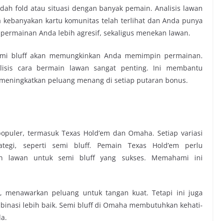
dah fold atau situasi dengan banyak pemain. Analisis lawan
la kebanyakan kartu komunitas telah terlihat dan Anda punya
 permainan Anda lebih agresif, sekaligus menekan lawan.
emi bluff akan memungkinkan Anda memimpin permainan.
isis cara bermain lawan sangat penting. Ini membantu
 meningkatkan peluang menang di setiap putaran bonus.
puler, termasuk Texas Hold’em dan Omaha. Setiap variasi
tegi, seperti semi bluff. Pemain Texas Hold’em perlu
n lawan untuk semi bluff yang sukses. Memahami ini
, menawarkan peluang untuk tangan kuat. Tetapi ini juga
inasi lebih baik. Semi bluff di Omaha membutuhkan kehati-
a.