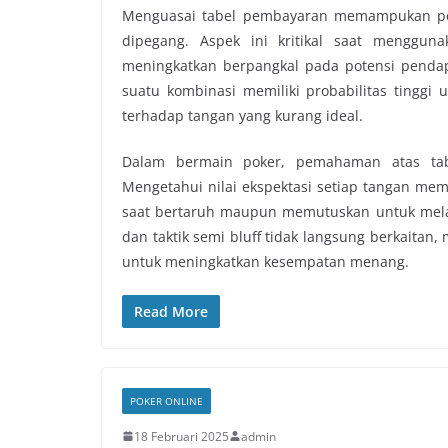
Menguasai tabel pembayaran memampukan pema
dipegang. Aspek ini kritikal saat mengguna
meningkatkan berpangkal pada potensi pendap
suatu kombinasi memiliki probabilitas tinggi
terhadap tangan yang kurang ideal.
Dalam bermain poker, pemahaman atas tabe
Mengetahui nilai ekspektasi setiap tangan me
saat bertaruh maupun memutuskan untuk melak
dan taktik semi bluff tidak langsung berkaita
untuk meningkatkan kesempatan menang.
Read More
POKER ONLINE
18 Februari 2025
admin