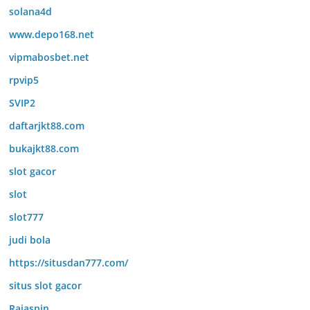
solana4d
www.depo168.net
vipmabosbet.net
rpvip5
SVIP2
daftarjkt88.com
bukajkt88.com
slot gacor
slot
slot777
judi bola
https://situsdan777.com/
situs slot gacor
Rajaspin