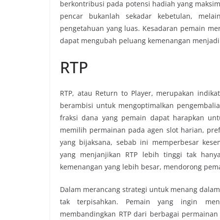
berkontribusi pada potensi hadiah yang maks
pencar bukanlah sekadar kebetulan, melain
pengetahuan yang luas. Kesadaran pemain me
dapat mengubah peluang kemenangan menjadi
RTP
RTP, atau Return to Player, merupakan indikato
berambisi untuk mengoptimalkan pengembalia
fraksi dana yang pemain dapat harapkan untu
memilih permainan pada agen slot harian, pref
yang bijaksana, sebab ini memperbesar kese
yang menjanjikan RTP lebih tinggi tak han
kemenangan yang lebih besar, mendorong pemain
Dalam merancang strategi untuk menang dalam 
tak terpisahkan. Pemain yang ingin me
membandingkan RTP dari berbagai permainan 