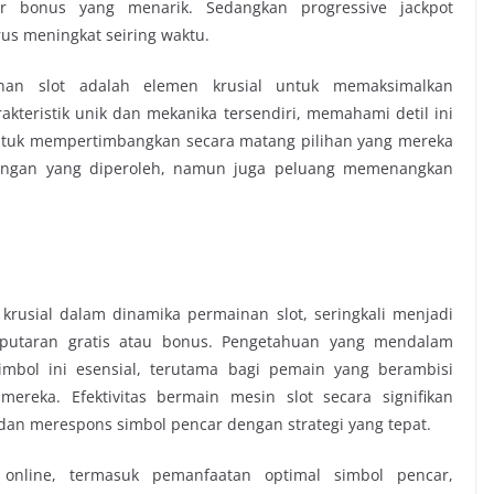
ur bonus yang menarik. Sedangkan progressive jackpot
s meningkat seiring waktu.
an slot adalah elemen krusial untuk memaksimalkan
kteristik unik dan mekanika tersendiri, memahami detil ini
ntuk mempertimbangkan secara matang pilihan yang mereka
nangan yang diperoleh, namun juga peluang memenangkan
 krusial dalam dinamika permainan slot, seringkali menjadi
utaran gratis atau bonus. Pengetahuan yang mendalam
imbol ini esensial, terutama bagi pemain yang berambisi
ereka. Efektivitas bermain mesin slot secara signifikan
an merespons simbol pencar dengan strategi yang tepat.
online, termasuk pemanfaatan optimal simbol pencar,