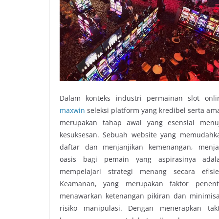
Dalam konteks industri permainan slot onli
maxwin
seleksi platform yang kredibel serta am
merupakan tahap awal yang esensial menu
kesuksesan. Sebuah website yang memudahk
daftar dan menjanjikan kemenangan, menja
oasis bagi pemain yang aspirasinya adal
mempelajari strategi menang secara efisie
Keamanan, yang merupakan faktor penent
menawarkan ketenangan pikiran dan minimisa
risiko manipulasi. Dengan menerapkan takt