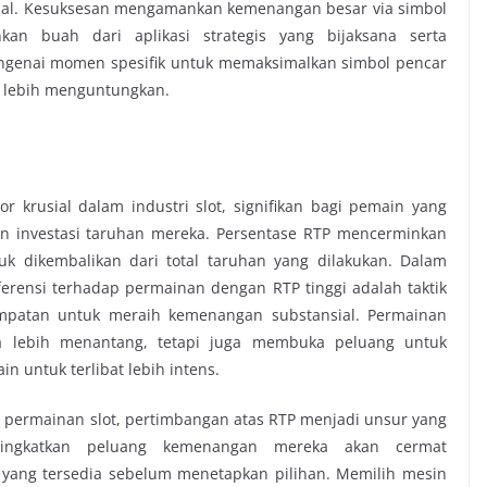
imal. Kesuksesan mengamankan kemenangan besar via simbol
kan buah dari aplikasi strategis yang bijaksana serta
ngenai momen spesifik untuk memaksimalkan simbol pencar
 lebih menguntungkan.
r krusial dalam industri slot, signifikan bagi pemain yang
n investasi taruhan mereka. Persentase RTP mencerminkan
k dikembalikan dari total taruhan yang dilakukan. Dalam
erensi terhadap permainan dengan RTP tinggi adalah taktik
mpatan untuk meraih kemenangan substansial. Permainan
ya lebih menantang, tetapi juga membuka peluang untuk
 untuk terlibat lebih intens.
permainan slot, pertimbangan atas RTP menjadi unsur yang
ningkatkan peluang kemenangan mereka akan cermat
yang tersedia sebelum menetapkan pilihan. Memilih mesin