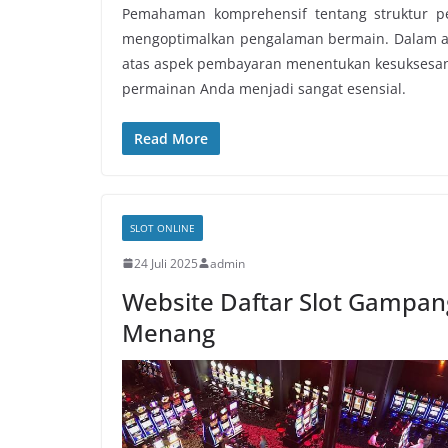
Pemahaman komprehensif tentang struktur p
mengoptimalkan pengalaman bermain. Dalam are
atas aspek pembayaran menentukan kesuksesan. O
permainan Anda menjadi sangat esensial.
Read More
SLOT ONLINE
24 Juli 2025
admin
Website Daftar Slot Gampan
Menang