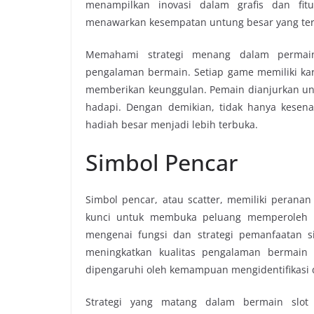
menampilkan inovasi dalam grafis dan fit
menawarkan kesempatan untung besar yang teru
Memahami strategi menang dalam permain
pengalaman bermain. Setiap game memiliki kara
memberikan keunggulan. Pemain dianjurkan u
hadapi. Dengan demikian, tidak hanya kese
hadiah besar menjadi lebih terbuka.
Simbol Pencar
Simbol pencar, atau scatter, memiliki peranan
kunci untuk membuka peluang memperoleh p
mengenai fungsi dan strategi pemanfaatan s
meningkatkan kualitas pengalaman bermain m
dipengaruhi oleh kemampuan mengidentifikasi d
Strategi yang matang dalam bermain slot 