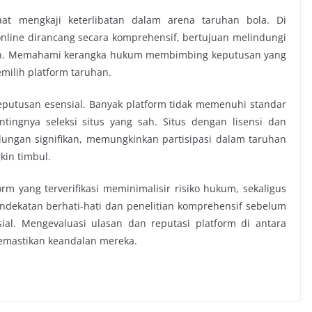
at mengkaji keterlibatan dalam arena taruhan bola. Di
online dirancang secara komprehensif, bertujuan melindungi
ian. Memahami kerangka hukum membimbing keputusan yang
ilih platform taruhan.
eputusan esensial. Banyak platform tidak memenuhi standar
ingnya seleksi situs yang sah. Situs dengan lisensi dan
dungan signifikan, memungkinkan partisipasi dalam taruhan
kin timbul.
orm yang terverifikasi meminimalisir risiko hukum, sekaligus
ndekatan berhati-hati dan penelitian komprehensif sebelum
sial. Mengevaluasi ulasan dan reputasi platform di antara
mastikan keandalan mereka.