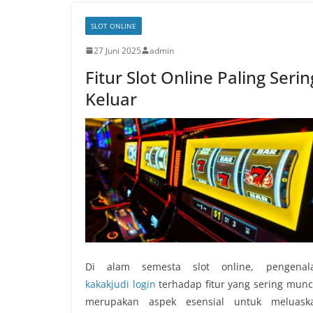
SLOT ONLINE
27 Juni 2025
admin
Fitur Slot Online Paling Serin
Keluar
Di alam semesta slot online, pengenal
kakakjudi login
terhadap fitur yang sering munc
merupakan aspek esensial untuk meluask