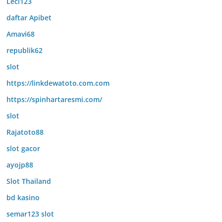
Leci123
daftar Apibet
Amavi68
republik62
slot
https://linkdewatoto.com.com
https://spinhartaresmi.com/
slot
Rajatoto88
slot gacor
ayojp88
Slot Thailand
bd kasino
semar123 slot