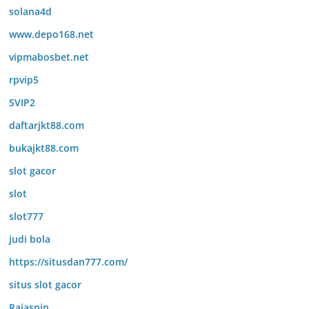
solana4d
www.depo168.net
vipmabosbet.net
rpvip5
SVIP2
daftarjkt88.com
bukajkt88.com
slot gacor
slot
slot777
judi bola
https://situsdan777.com/
situs slot gacor
Rajaspin