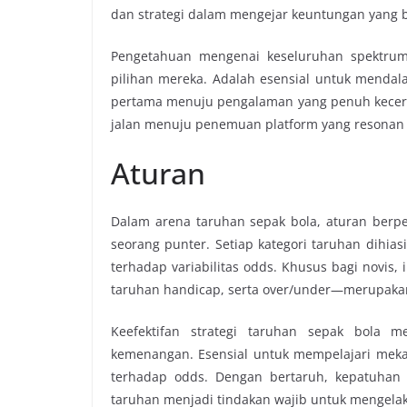
dan strategi dalam mengejar keuntungan yang b
Pengetahuan mengenai keseluruhan spektrum 
pilihan mereka. Adalah esensial untuk mendala
pertama menuju pengalaman yang penuh kecerd
jalan menuju penemuan platform yang resonan d
Aturan
Dalam arena taruhan sepak bola, aturan ber
seorang punter. Setiap kategori taruhan dihi
terhadap variabilitas odds. Khusus bagi novis
taruhan handicap, serta over/under—merupaka
Keefektifan strategi taruhan sepak bola m
kemenangan. Esensial untuk mempelajari mekan
terhadap odds. Dengan bertaruh, kepatuhan 
taruhan menjadi tindakan wajib untuk mengelak