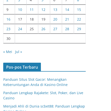
9
10
11
12
13
14
15
16
17
18
19
20
21
22
23
24
25
26
27
28
29
30
« Mei
Jul »
Pos-pos Terbaru
Panduan Situs Slot Gacor: Menangkan
Keberuntungan Anda di Kasino Online
Panduan Lengkap Rajakete: Slot, Poker, dan Live
Casino
Menjadi Ahli di Dunia scbet88: Panduan Lengkap