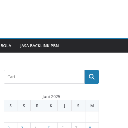
I BOLA
JASA BACKLINK PBN
Juni 2025
S
S
R
K
J
S
M
1
2
3
4
5
6
7
8