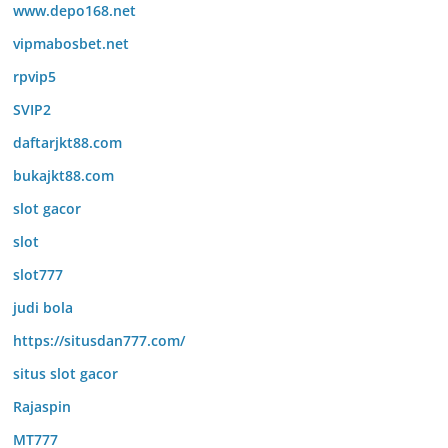
www.depo168.net
vipmabosbet.net
rpvip5
SVIP2
daftarjkt88.com
bukajkt88.com
slot gacor
slot
slot777
judi bola
https://situsdan777.com/
situs slot gacor
Rajaspin
MT777