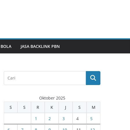
I BOLA
JASA BACKLINK PBN
Oktober 2025
S
S
R
K
J
S
M
1
2
3
4
5
6
7
8
9
10
11
12