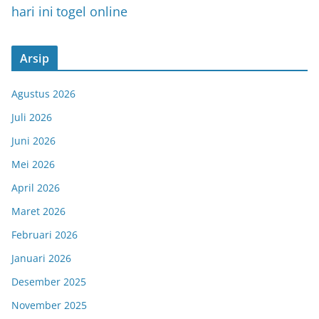
hari ini
togel online
Arsip
Agustus 2026
Juli 2026
Juni 2026
Mei 2026
April 2026
Maret 2026
Februari 2026
Januari 2026
Desember 2025
November 2025