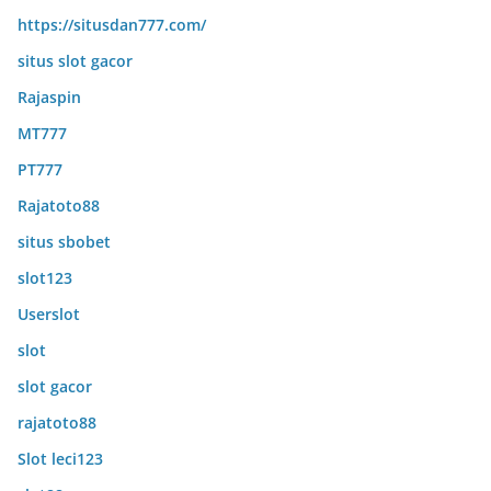
https://situsdan777.com/
situs slot gacor
Rajaspin
MT777
PT777
Rajatoto88
situs sbobet
slot123
Userslot
slot
slot gacor
rajatoto88
Slot leci123