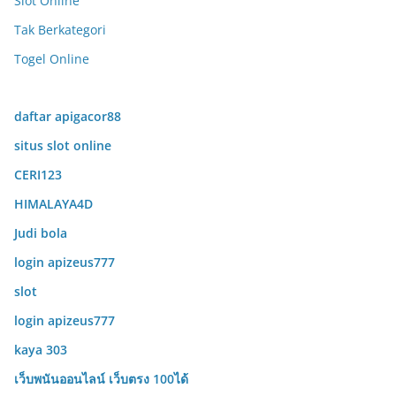
Slot Online
Tak Berkategori
Togel Online
daftar apigacor88
situs slot online
CERI123
HIMALAYA4D
Judi bola
login apizeus777
slot
login apizeus777
kaya 303
เว็บพนันออนไลน์ เว็บตรง 100ได้