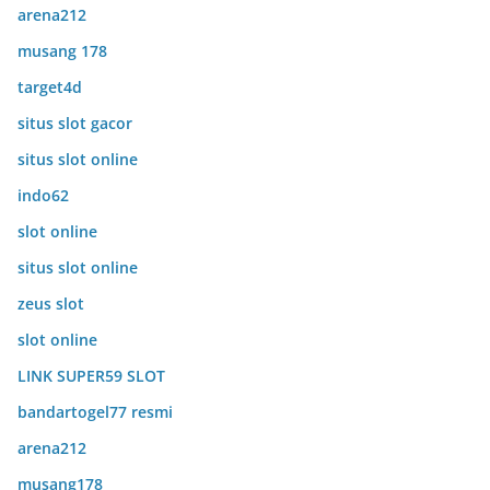
arena212
musang 178
target4d
situs slot gacor
situs slot online
indo62
slot online
situs slot online
zeus slot
slot online
LINK SUPER59 SLOT
bandartogel77 resmi
arena212
musang178