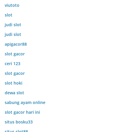
viutoto
slot
judi slot
judi slot
apigacor88
slot gacor
ceri 123
slot gacor
slot hoki
dewa slot
sabung ayam online
slot gacor hari ini
situs bosku33
situs slot88