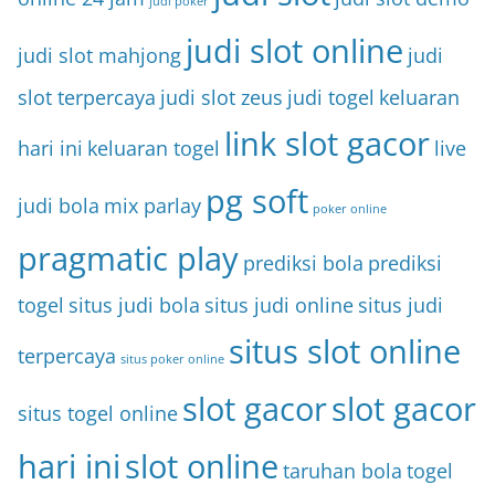
judi poker
judi slot online
judi slot mahjong
judi
slot terpercaya
judi slot zeus
judi togel
keluaran
link slot gacor
hari ini
keluaran togel
live
pg soft
judi bola
mix parlay
poker online
pragmatic play
prediksi bola
prediksi
togel
situs judi bola
situs judi online
situs judi
situs slot online
terpercaya
situs poker online
slot gacor
slot gacor
situs togel online
hari ini
slot online
taruhan bola
togel