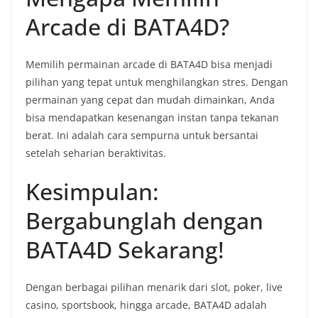
Arcade di BATA4D?
Memilih permainan arcade di BATA4D bisa menjadi
pilihan yang tepat untuk menghilangkan stres. Dengan
permainan yang cepat dan mudah dimainkan, Anda
bisa mendapatkan kesenangan instan tanpa tekanan
berat. Ini adalah cara sempurna untuk bersantai
setelah seharian beraktivitas.
Kesimpulan:
Bergabunglah dengan
BATA4D Sekarang!
Dengan berbagai pilihan menarik dari slot, poker, live
casino, sportsbook, hingga arcade, BATA4D adalah