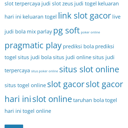
slot terpercaya
judi slot zeus
judi togel
keluaran
link slot gacor
hari ini
keluaran togel
live
pg soft
judi bola
mix parlay
poker online
pragmatic play
prediksi bola
prediksi
togel
situs judi bola
situs judi online
situs judi
situs slot online
terpercaya
situs poker online
slot gacor
slot gacor
situs togel online
hari ini
slot online
taruhan bola
togel
hari ini
togel online