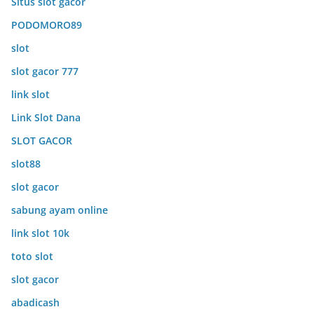
Situs slot gacor
PODOMORO89
slot
slot gacor 777
link slot
Link Slot Dana
SLOT GACOR
slot88
slot gacor
sabung ayam online
link slot 10k
toto slot
slot gacor
abadicash