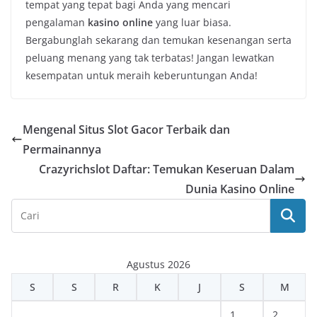
tempat yang tepat bagi Anda yang mencari
pengalaman
kasino online
yang luar biasa.
Bergabunglah sekarang dan temukan kesenangan serta
peluang menang yang tak terbatas! Jangan lewatkan
kesempatan untuk meraih keberuntungan Anda!
Mengenal Situs Slot Gacor Terbaik dan
Permainannya
Crazyrichslot Daftar: Temukan Keseruan Dalam
Dunia Kasino Online
Agustus 2026
S
S
R
K
J
S
M
1
2