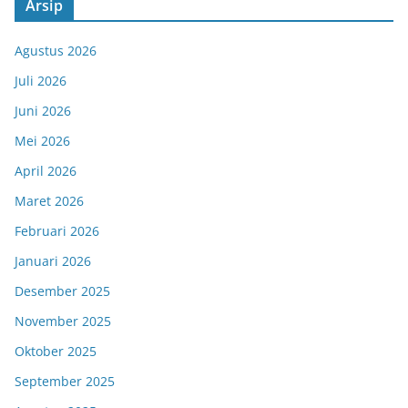
Arsip
Agustus 2026
Juli 2026
Juni 2026
Mei 2026
April 2026
Maret 2026
Februari 2026
Januari 2026
Desember 2025
November 2025
Oktober 2025
September 2025