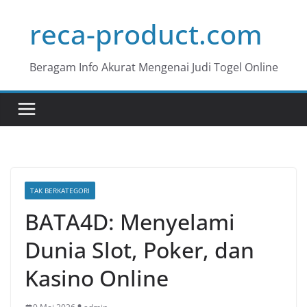
Skip
reca-product.com
to
content
Beragam Info Akurat Mengenai Judi Togel Online
TAK BERKATEGORI
BATA4D: Menyelami
Dunia Slot, Poker, dan
Kasino Online