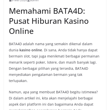
9 Mei 2026
admin
Memahami BATA4D:
Pusat Hiburan Kasino
Online
BATA4D adalah nama yang semakin dikenal dalam
dunia
kasino online
. Di sana, Anda tidak hanya dapat
bermain slot, tapi juga menikmati berbagai permainan
menarik seperti poker, lotere, dan masih banyak lagi.
Dengan berbagai pilihan yang tersedia, BATA4D
menyediakan pengalaman bermain yang tak
terlupakan.
Namun, apa yang membuat BATA4D begitu istimewa?
Di dalam artikel ini, kita akan menjelajahi berbagai
aspek dari platform ini dan bagaimana Anda dapat