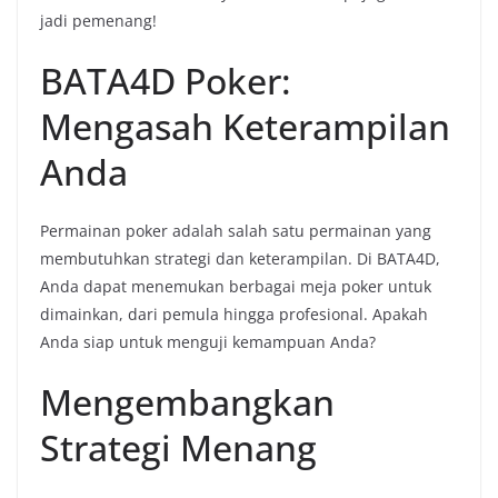
jadi pemenang!
BATA4D Poker:
Mengasah Keterampilan
Anda
Permainan poker adalah salah satu permainan yang
membutuhkan strategi dan keterampilan. Di BATA4D,
Anda dapat menemukan berbagai meja poker untuk
dimainkan, dari pemula hingga profesional. Apakah
Anda siap untuk menguji kemampuan Anda?
Mengembangkan
Strategi Menang