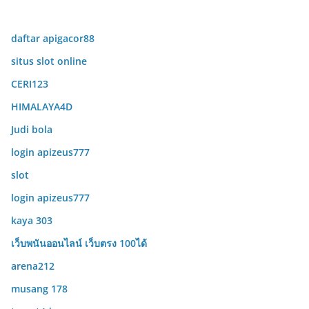
daftar apigacor88
situs slot online
CERI123
HIMALAYA4D
Judi bola
login apizeus777
slot
login apizeus777
kaya 303
เว็บพนันออนไลน์ เว็บตรง 100ได้
arena212
musang 178