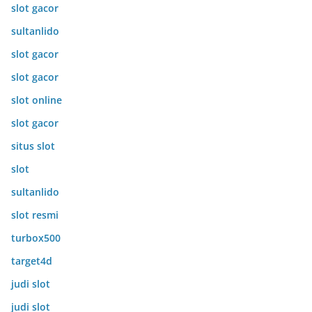
slot gacor
sultanlido
slot gacor
slot gacor
slot online
slot gacor
situs slot
slot
sultanlido
slot resmi
turbox500
target4d
judi slot
judi slot