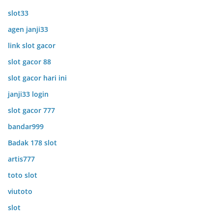
slot33
agen janji33
link slot gacor
slot gacor 88
slot gacor hari ini
janji33 login
slot gacor 777
bandar999
Badak 178 slot
artis777
toto slot
viutoto
slot