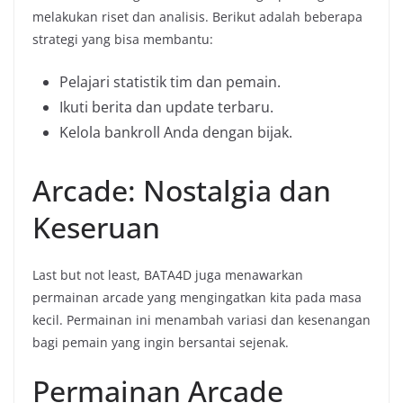
melakukan riset dan analisis. Berikut adalah beberapa
strategi yang bisa membantu:
Pelajari statistik tim dan pemain.
Ikuti berita dan update terbaru.
Kelola bankroll Anda dengan bijak.
Arcade: Nostalgia dan
Keseruan
Last but not least, BATA4D juga menawarkan
permainan arcade yang mengingatkan kita pada masa
kecil. Permainan ini menambah variasi dan kesenangan
bagi pemain yang ingin bersantai sejenak.
Permainan Arcade