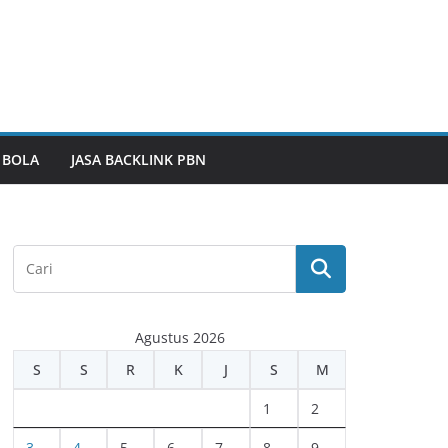
I BOLA
JASA BACKLINK PBN
Agustus 2026
S
S
R
K
J
S
M
1
2
3
4
5
6
7
8
9