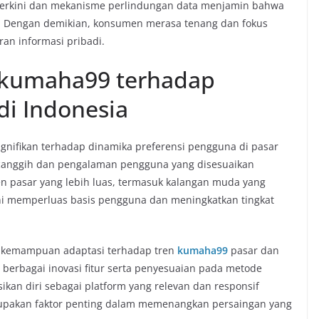
 terkini dan mekanisme perlindungan data menjamin bahwa
 Dengan demikian, konsumen merasa tenang dan fokus
ran informasi pribadi.
 kumaha99 terhadap
di Indonesia
ifikan terhadap dinamika preferensi pengguna di pasar
ur canggih dan pengalaman pengguna yang disesuaikan
 pasar yang lebih luas, termasuk kalangan muda yang
 ini memperluas basis pengguna dan meningkatkan tingkat
an kemampuan adaptasi terhadap tren
kumaha99
pasar dan
berbagai inovasi fitur serta penyesuaian pada metode
kan diri sebagai platform yang relevan dan responsif
rupakan faktor penting dalam memenangkan persaingan yang