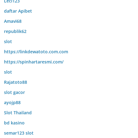
Leci123
daftar Apibet
Amavi68
republik62
slot
https://linkdewatoto.com.com
https://spinhartaresmi.com/
slot
Rajatoto88
slot gacor
ayojp88
Slot Thailand
bd kasino
semar123 slot