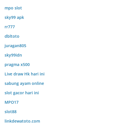
mpo slot
sky99 apk
rr777
dbltoto
juragan805
sky99idn
pragma x500
Live draw Hk hari ini
sabung ayam online
slot gacor hari ini
MPO17
slot88
linkdewatoto.com