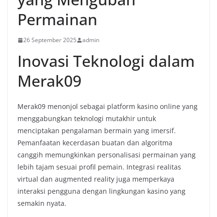
Permainan
26 September 2025
admin
Inovasi Teknologi dalam
Merak09
Merak09 menonjol sebagai platform kasino online yang
menggabungkan teknologi mutakhir untuk
menciptakan pengalaman bermain yang imersif.
Pemanfaatan kecerdasan buatan dan algoritma
canggih memungkinkan personalisasi permainan yang
lebih tajam sesuai profil pemain. Integrasi realitas
virtual dan augmented reality juga memperkaya
interaksi pengguna dengan lingkungan kasino yang
semakin nyata.