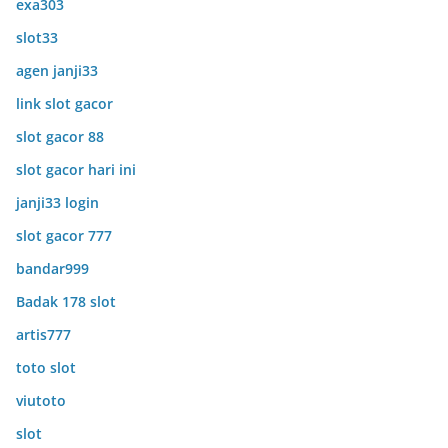
exa303
slot33
agen janji33
link slot gacor
slot gacor 88
slot gacor hari ini
janji33 login
slot gacor 777
bandar999
Badak 178 slot
artis777
toto slot
viutoto
slot