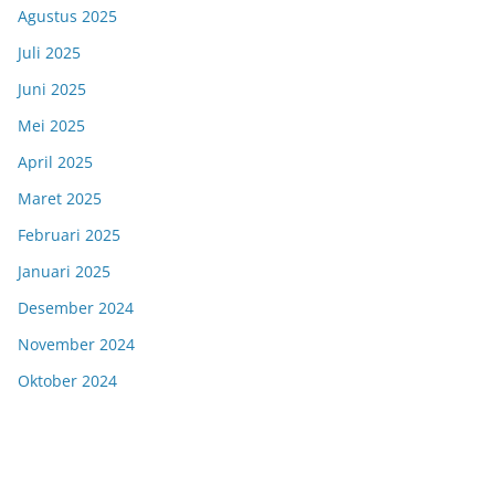
Agustus 2025
Juli 2025
Juni 2025
Mei 2025
April 2025
Maret 2025
Februari 2025
Januari 2025
Desember 2024
November 2024
Oktober 2024