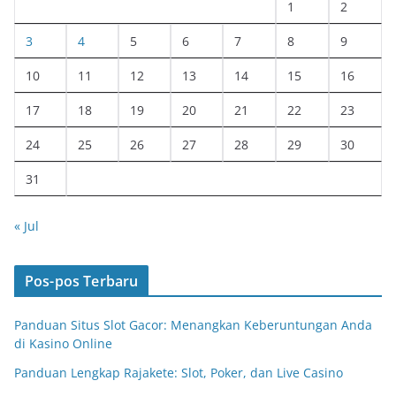
1
2
3
4
5
6
7
8
9
10
11
12
13
14
15
16
17
18
19
20
21
22
23
24
25
26
27
28
29
30
31
« Jul
Pos-pos Terbaru
Panduan Situs Slot Gacor: Menangkan Keberuntungan Anda
di Kasino Online
Panduan Lengkap Rajakete: Slot, Poker, dan Live Casino