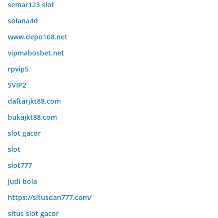
semar123 slot
solana4d
www.depo168.net
vipmabosbet.net
rpvip5
SVIP2
daftarjkt88.com
bukajkt88.com
slot gacor
slot
slot777
judi bola
https://situsdan777.com/
situs slot gacor