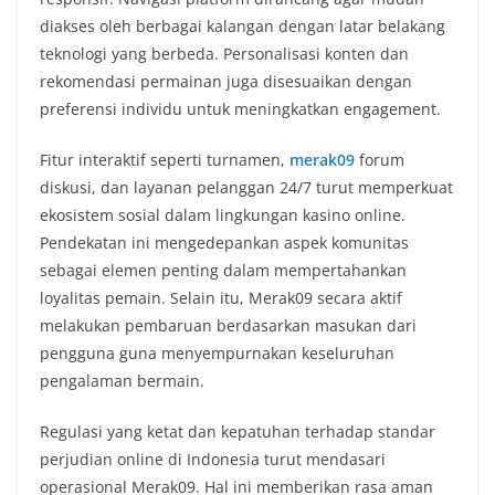
diakses oleh berbagai kalangan dengan latar belakang
teknologi yang berbeda. Personalisasi konten dan
rekomendasi permainan juga disesuaikan dengan
preferensi individu untuk meningkatkan engagement.
Fitur interaktif seperti turnamen,
merak09
forum
diskusi, dan layanan pelanggan 24/7 turut memperkuat
ekosistem sosial dalam lingkungan kasino online.
Pendekatan ini mengedepankan aspek komunitas
sebagai elemen penting dalam mempertahankan
loyalitas pemain. Selain itu, Merak09 secara aktif
melakukan pembaruan berdasarkan masukan dari
pengguna guna menyempurnakan keseluruhan
pengalaman bermain.
Regulasi yang ketat dan kepatuhan terhadap standar
perjudian online di Indonesia turut mendasari
operasional Merak09. Hal ini memberikan rasa aman