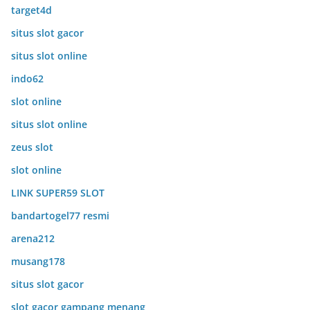
target4d
situs slot gacor
situs slot online
indo62
slot online
situs slot online
zeus slot
slot online
LINK SUPER59 SLOT
bandartogel77 resmi
arena212
musang178
situs slot gacor
slot gacor gampang menang