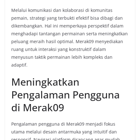
Melalui komunikasi dan kolaborasi di komunitas
pemain, strategi yang terbukti efektif bisa dibagi dan
dikembangkan. Hal ini memperkaya perspektif dalam
menghadapi tantangan permainan serta meningkatkan
peluang meraih hasil optimal. Merak09 menyediakan
ruang untuk interaksi yang konstruktif dalam
menyusun taktik permainan lebih kompleks dan
adaptif.
Meningkatkan
Pengalaman Pengguna
di Merak09
Pengalaman pengguna di Merak09 menjadi fokus
utama melalui desain antarmuka yang intuitif dan
responsif. Navigasi platform dirancang agar mudah