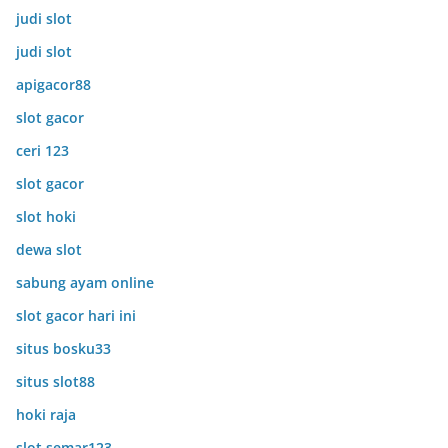
judi slot
judi slot
apigacor88
slot gacor
ceri 123
slot gacor
slot hoki
dewa slot
sabung ayam online
slot gacor hari ini
situs bosku33
situs slot88
hoki raja
slot semar123