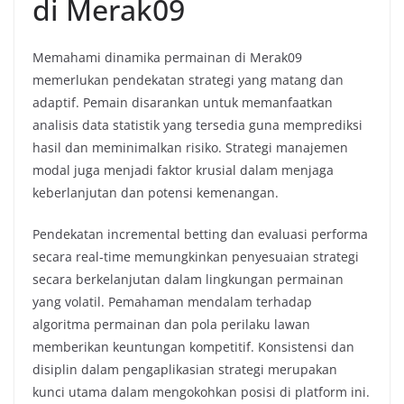
di Merak09
Memahami dinamika permainan di Merak09
memerlukan pendekatan strategi yang matang dan
adaptif. Pemain disarankan untuk memanfaatkan
analisis data statistik yang tersedia guna memprediksi
hasil dan meminimalkan risiko. Strategi manajemen
modal juga menjadi faktor krusial dalam menjaga
keberlanjutan dan potensi kemenangan.
Pendekatan incremental betting dan evaluasi performa
secara real-time memungkinkan penyesuaian strategi
secara berkelanjutan dalam lingkungan permainan
yang volatil. Pemahaman mendalam terhadap
algoritma permainan dan pola perilaku lawan
memberikan keuntungan kompetitif. Konsistensi dan
disiplin dalam pengaplikasian strategi merupakan
kunci utama dalam mengokohkan posisi di platform ini.