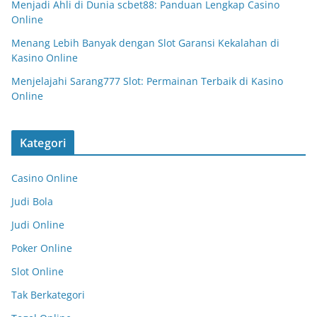
Menjadi Ahli di Dunia scbet88: Panduan Lengkap Casino
Online
Menang Lebih Banyak dengan Slot Garansi Kekalahan di
Kasino Online
Menjelajahi Sarang777 Slot: Permainan Terbaik di Kasino
Online
Kategori
Casino Online
Judi Bola
Judi Online
Poker Online
Slot Online
Tak Berkategori