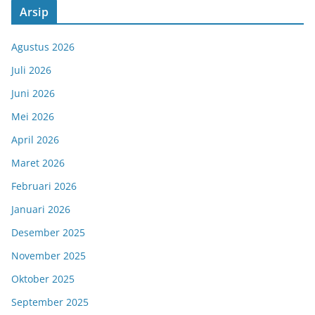
Arsip
Agustus 2026
Juli 2026
Juni 2026
Mei 2026
April 2026
Maret 2026
Februari 2026
Januari 2026
Desember 2025
November 2025
Oktober 2025
September 2025