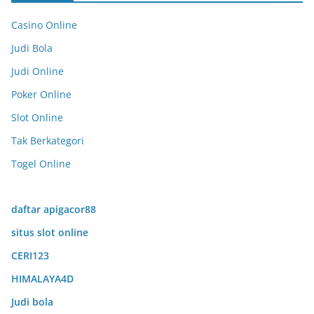
Casino Online
Judi Bola
Judi Online
Poker Online
Slot Online
Tak Berkategori
Togel Online
daftar apigacor88
situs slot online
CERI123
HIMALAYA4D
Judi bola