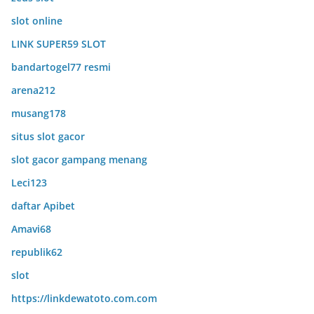
slot online
LINK SUPER59 SLOT
bandartogel77 resmi
arena212
musang178
situs slot gacor
slot gacor gampang menang
Leci123
daftar Apibet
Amavi68
republik62
slot
https://linkdewatoto.com.com