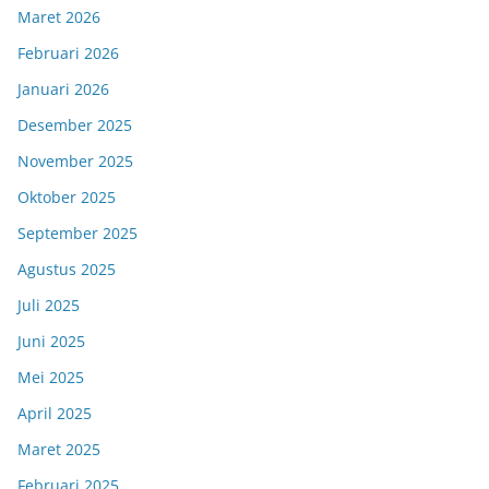
Maret 2026
Februari 2026
Januari 2026
Desember 2025
November 2025
Oktober 2025
September 2025
Agustus 2025
Juli 2025
Juni 2025
Mei 2025
April 2025
Maret 2025
Februari 2025