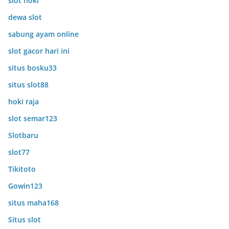
slot hoki
dewa slot
sabung ayam online
slot gacor hari ini
situs bosku33
situs slot88
hoki raja
slot semar123
Slotbaru
slot77
Tikitoto
Gowin123
situs maha168
Situs slot