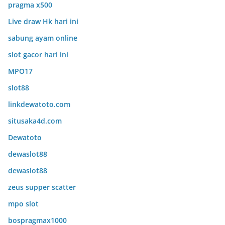
pragma x500
Live draw Hk hari ini
sabung ayam online
slot gacor hari ini
MPO17
slot88
linkdewatoto.com
situsaka4d.com
Dewatoto
dewaslot88
dewaslot88
zeus supper scatter
mpo slot
bospragmax1000