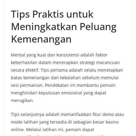
Tips Praktis untuk
Meningkatkan Peluang
Kemenangan
Mental yang kuat dan konsistensi adalah faktor
keberhasilan dalam menerapkan strategi macancuan
secara efektif. Tips pertama adalah selalu menetapkan
batas kemenangan dan kekalahan sebelum memulai
sesi permainan. Pendekatan ini membantu pemain
menghindari keputusan emosional yang dapat
merugikan.
Tips selanjutnya adalah memanfaatkan fitur demo atau
mode latihan yang tersedia di sebagian besar kasino
online. Melalui latihan ini, pemain dapat