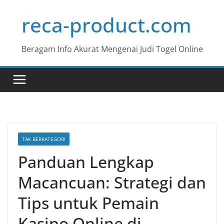
Skip
reca-product.com
to
content
Beragam Info Akurat Mengenai Judi Togel Online
TAK BERKATEGORI
Panduan Lengkap
Macancuan: Strategi dan
Tips untuk Pemain
Kasino Online di