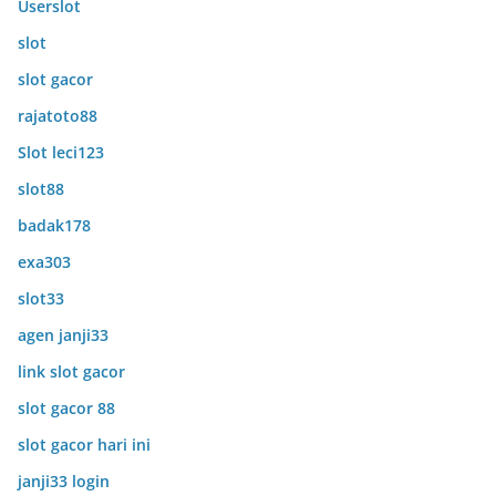
Userslot
slot
slot gacor
rajatoto88
Slot leci123
slot88
badak178
exa303
slot33
agen janji33
link slot gacor
slot gacor 88
slot gacor hari ini
janji33 login