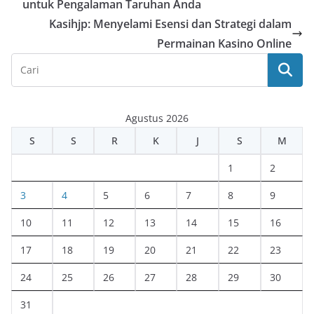
untuk Pengalaman Taruhan Anda
Kasihjp: Menyelami Esensi dan Strategi dalam
Permainan Kasino Online
Agustus 2026
S
S
R
K
J
S
M
1
2
3
4
5
6
7
8
9
10
11
12
13
14
15
16
17
18
19
20
21
22
23
24
25
26
27
28
29
30
31