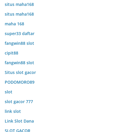
situs maha168
situs maha168
maha 168
super33 daftar
fangwin88 slot
cipit88
fangwin88 slot
Situs slot gacor
PODOMORO89
slot
slot gacor 777
link slot
Link Slot Dana
SLOT GACOR