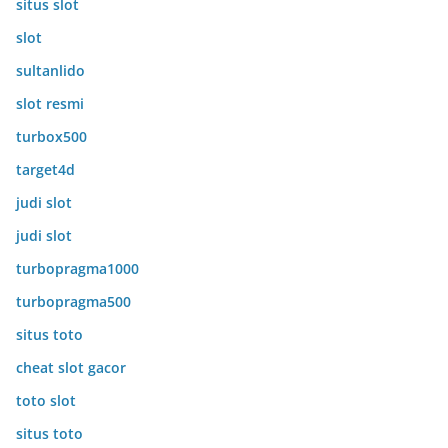
situs slot
slot
sultanlido
slot resmi
turbox500
target4d
judi slot
judi slot
turbopragma1000
turbopragma500
situs toto
cheat slot gacor
toto slot
situs toto