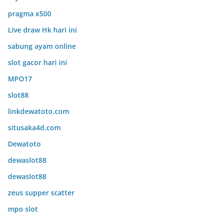
pragma x500
Live draw Hk hari ini
sabung ayam online
slot gacor hari ini
MPO17
slot88
linkdewatoto.com
situsaka4d.com
Dewatoto
dewaslot88
dewaslot88
zeus supper scatter
mpo slot