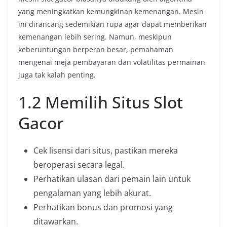
yang meningkatkan kemungkinan kemenangan. Mesin
ini dirancang sedemikian rupa agar dapat memberikan
kemenangan lebih sering. Namun, meskipun
keberuntungan berperan besar, pemahaman
mengenai meja pembayaran dan volatilitas permainan
juga tak kalah penting.
1.2 Memilih Situs Slot
Gacor
Cek lisensi dari situs, pastikan mereka
beroperasi secara legal.
Perhatikan ulasan dari pemain lain untuk
pengalaman yang lebih akurat.
Perhatikan bonus dan promosi yang
ditawarkan.