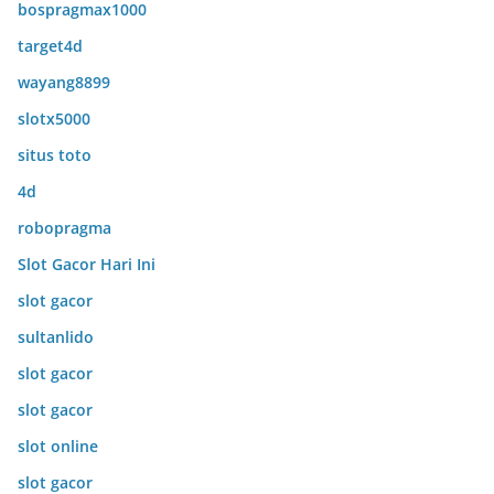
bospragmax1000
target4d
wayang8899
slotx5000
situs toto
4d
robopragma
Slot Gacor Hari Ini
slot gacor
sultanlido
slot gacor
slot gacor
slot online
slot gacor