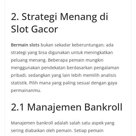
2. Strategi Menang di
Slot Gacor
Bermain slots
bukan sekadar keberuntungan; ada
strategi yang bisa digunakan untuk meningkatkan
peluang menang. Beberapa pemain mungkin
menggunakan pendekatan berdasarkan pengalaman
pribadi, sedangkan yang lain lebih memilih analisis
statistik. Pilih mana yang paling sesuai dengan gaya
permainanmu.
2.1 Manajemen Bankroll
Manajemen bankroll adalah salah satu aspek yang
sering diabaikan oleh pemain. Setiap pemain