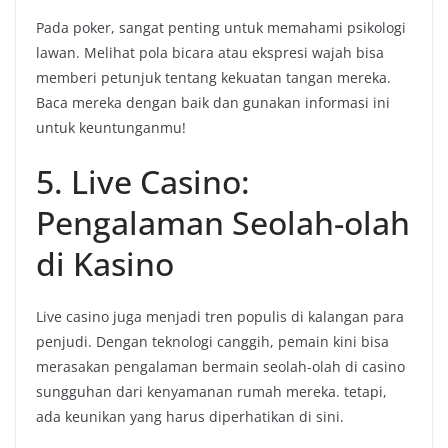
Pada poker, sangat penting untuk memahami psikologi
lawan. Melihat pola bicara atau ekspresi wajah bisa
memberi petunjuk tentang kekuatan tangan mereka.
Baca mereka dengan baik dan gunakan informasi ini
untuk keuntunganmu!
5. Live Casino:
Pengalaman Seolah-olah
di Kasino
Live casino juga menjadi tren populis di kalangan para
penjudi. Dengan teknologi canggih, pemain kini bisa
merasakan pengalaman bermain seolah-olah di casino
sungguhan dari kenyamanan rumah mereka. tetapi,
ada keunikan yang harus diperhatikan di sini.