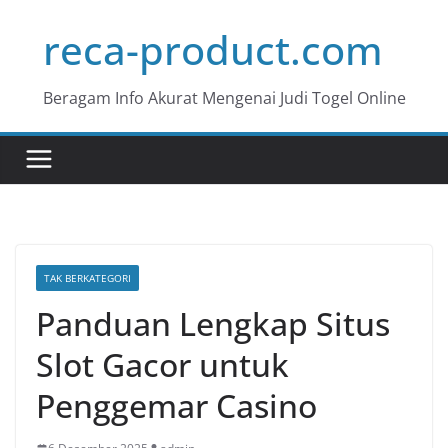
Skip
reca-product.com
to
content
Beragam Info Akurat Mengenai Judi Togel Online
TAK BERKATEGORI
Panduan Lengkap Situs
Slot Gacor untuk
Penggemar Casino