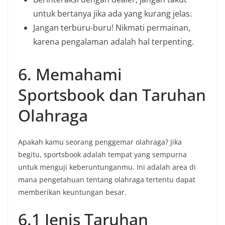
untuk bertanya jika ada yang kurang jelas.
Jangan terburu-buru! Nikmati permainan,
karena pengalaman adalah hal terpenting.
6. Memahami
Sportsbook dan Taruhan
Olahraga
Apakah kamu seorang penggemar olahraga? Jika
begitu, sportsbook adalah tempat yang sempurna
untuk menguji keberuntunganmu. Ini adalah area di
mana pengetahuan tentang olahraga tertentu dapat
memberikan keuntungan besar.
6.1 Jenis Taruhan