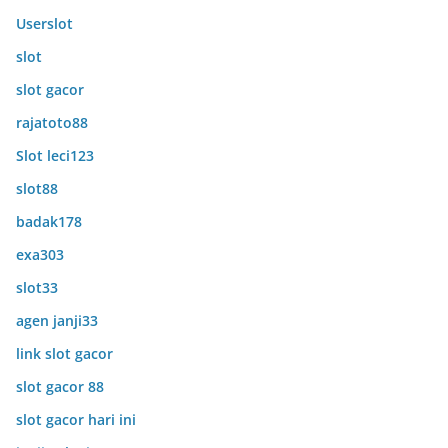
Userslot
slot
slot gacor
rajatoto88
Slot leci123
slot88
badak178
exa303
slot33
agen janji33
link slot gacor
slot gacor 88
slot gacor hari ini