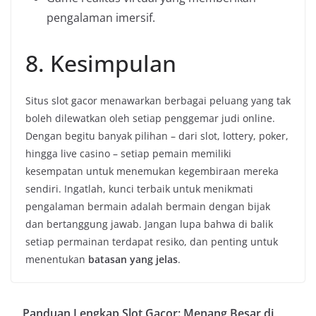
pengalaman imersif.
8. Kesimpulan
Situs slot gacor menawarkan berbagai peluang yang tak
boleh dilewatkan oleh setiap penggemar judi online.
Dengan begitu banyak pilihan – dari slot, lottery, poker,
hingga live casino – setiap pemain memiliki
kesempatan untuk menemukan kegembiraan mereka
sendiri. Ingatlah, kunci terbaik untuk menikmati
pengalaman bermain adalah bermain dengan bijak
dan bertanggung jawab. Jangan lupa bahwa di balik
setiap permainan terdapat resiko, dan penting untuk
menentukan
batasan yang jelas
.
Panduan Lengkap Slot Gacor: Menang Besar di