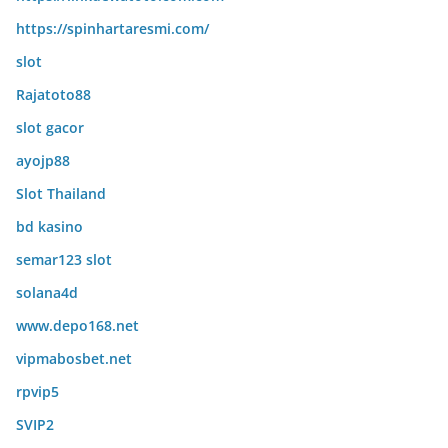
https://spinhartaresmi.com/
slot
Rajatoto88
slot gacor
ayojp88
Slot Thailand
bd kasino
semar123 slot
solana4d
www.depo168.net
vipmabosbet.net
rpvip5
SVIP2