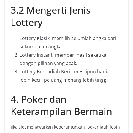
3.2 Mengerti Jenis
Lottery
Lottery Klasik: memilih sejumlah angka dari
sekumpulan angka.
Lottery Instant: memberi hasil seketika
dengan pilihan yang acak.
Lottery Berhadiah Kecil: meskipun hadiah
lebih kecil, peluang menang lebih tinggi.
4. Poker dan
Keterampilan Bermain
Jika slot menawarkan keberuntungan, poker jauh lebih