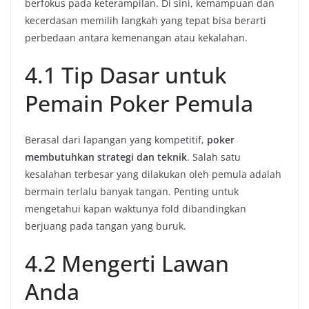
berfokus pada keterampilan. Di sini, kemampuan dan
kecerdasan memilih langkah yang tepat bisa berarti
perbedaan antara kemenangan atau kekalahan.
4.1 Tip Dasar untuk
Pemain Poker Pemula
Berasal dari lapangan yang kompetitif,
poker
membutuhkan strategi dan teknik
. Salah satu
kesalahan terbesar yang dilakukan oleh pemula adalah
bermain terlalu banyak tangan. Penting untuk
mengetahui kapan waktunya fold dibandingkan
berjuang pada tangan yang buruk.
4.2 Mengerti Lawan
Anda