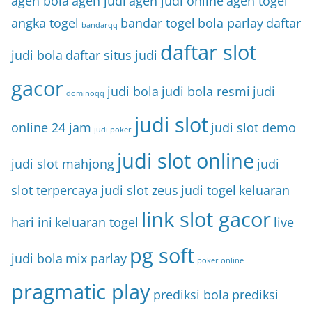
agen bola
agen judi
agen judi online
agen togel
angka togel
bandar togel
bola parlay
daftar
bandarqq
daftar slot
judi bola
daftar situs judi
gacor
judi bola
judi bola resmi
judi
dominoqq
judi slot
online 24 jam
judi slot demo
judi poker
judi slot online
judi slot mahjong
judi
slot terpercaya
judi slot zeus
judi togel
keluaran
link slot gacor
hari ini
keluaran togel
live
pg soft
judi bola
mix parlay
poker online
pragmatic play
prediksi bola
prediksi