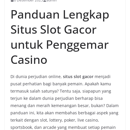
6 Desember 2025
admin
Panduan Lengkap
Situs Slot Gacor
untuk Penggemar
Casino
Di dunia perjudian online,
situs slot gacor
menjadi
pusat perhatian bagi banyak pemain. Apakah kamu
termasuk salah satunya? Tentu saja, siapapun yang
terjun ke dalam dunia perjudian berharap bisa
menang dan meraih kemenangan besar, bukan? Dalam
panduan ini, kita akan membahas berbagai aspek yang
terkait dengan slot, lottery, poker, live casino,
sportsbook, dan arcade yang membuat setiap pemain