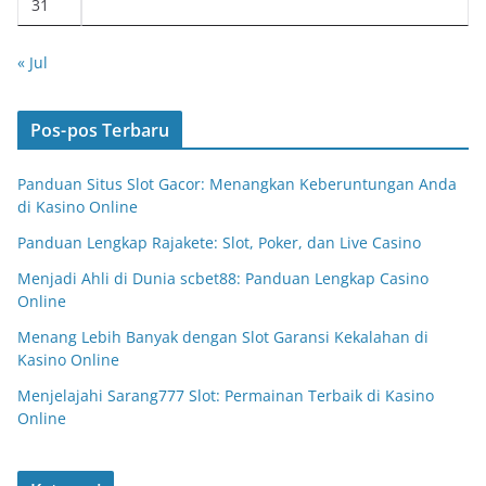
31
« Jul
Pos-pos Terbaru
Panduan Situs Slot Gacor: Menangkan Keberuntungan Anda
di Kasino Online
Panduan Lengkap Rajakete: Slot, Poker, dan Live Casino
Menjadi Ahli di Dunia scbet88: Panduan Lengkap Casino
Online
Menang Lebih Banyak dengan Slot Garansi Kekalahan di
Kasino Online
Menjelajahi Sarang777 Slot: Permainan Terbaik di Kasino
Online