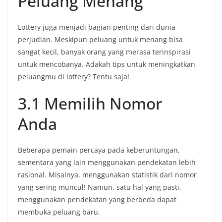
Peluang Menang
Lottery juga menjadi bagian penting dari dunia
perjudian. Meskipun peluang untuk menang bisa
sangat kecil, banyak orang yang merasa terinspirasi
untuk mencobanya. Adakah tips untuk meningkatkan
peluangmu di lottery? Tentu saja!
3.1 Memilih Nomor
Anda
Beberapa pemain percaya pada keberuntungan,
sementara yang lain menggunakan pendekatan lebih
rasional. Misalnya, menggunakan statistik dari nomor
yang sering muncul! Namun, satu hal yang pasti,
menggunakan pendekatan yang berbeda dapat
membuka peluang baru.