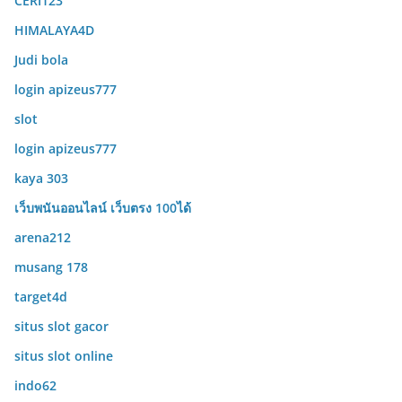
CERI123
HIMALAYA4D
Judi bola
login apizeus777
slot
login apizeus777
kaya 303
เว็บพนันออนไลน์ เว็บตรง 100ได้
arena212
musang 178
target4d
situs slot gacor
situs slot online
indo62