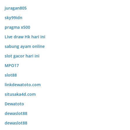
juragan805
sky99idn
pragma x500
Live draw Hk hari ini
sabung ayam online
slot gacor hari ini
MPO17
slot88
linkdewatoto.com
situsaka4d.com
Dewatoto
dewaslot88
dewaslot88