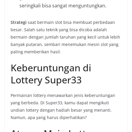
seringkali bisa sangat menguntungkan.
Strategi
saat bermain slot bisa membuat perbedaan
besar. Salah satu teknik yang bisa dicoba adalah
bermain dengan jumlah taruhan yang kecil untuk lebih
banyak putaran, sembari menemukan mesin slot yang
paling memberikan hasil.
Keberuntungan di
Lottery Super33
Permainan lottery menawarkan jenis keberuntungan
yang berbeda. Di Super33, kamu dapat mengikuti
undian lottery dengan hadiah besar yang menanti.
Namun, apa yang harus diperhatikan?