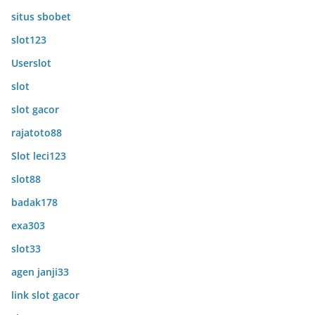
situs sbobet
slot123
Userslot
slot
slot gacor
rajatoto88
Slot leci123
slot88
badak178
exa303
slot33
agen janji33
link slot gacor