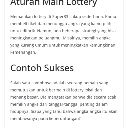
Aturan Main Lottery
Memainkan lottery di Super33 cukup sederhana. Kamu
membeli tiket dan menunggu angka yang kamu pilih
untuk ditarik. Namun, ada beberapa strategi yang bisa
meningkatkan peluangmu. Misalnya, memilih angka
yang kurang umum untuk meningkatkan kemungkinan
kemenangan.
Contoh Sukses
Salah satu contohnya adalah seorang pemain yang
memutuskan untuk bermain di lottery lokal dan
menang besar. Dia mengatakan bahwa dia secara acak
memilih angka dari tanggal-tanggal penting dalam
hidupnya. Siapa yang tahu bahwa angka-angka itu akan
membawanya pada keberuntungan?