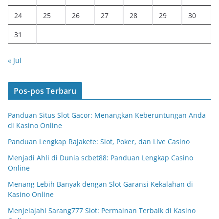
24
25
26
27
28
29
30
31
« Jul
Pos-pos Terbaru
Panduan Situs Slot Gacor: Menangkan Keberuntungan Anda
di Kasino Online
Panduan Lengkap Rajakete: Slot, Poker, dan Live Casino
Menjadi Ahli di Dunia scbet88: Panduan Lengkap Casino
Online
Menang Lebih Banyak dengan Slot Garansi Kekalahan di
Kasino Online
Menjelajahi Sarang777 Slot: Permainan Terbaik di Kasino