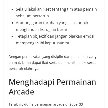
Selalu lakukan riset tentang tim atau pemain
sebelum bertaruh.
Atur anggaran taruhan yang jelas untuk
menghindari kerugian besar.
Tetaplah objektif dan jangan biarkan emosi
mempengaruhi keputusanmu.
Dengan pendekatan yang disiplin dan penelitian yang
cermat, kamu dapat ikut serta dan menikmati keseruan
bertaruh olahraga.
Menghadapi Permainan
Arcade
Terakhir, dunia permainan arcade di Super33