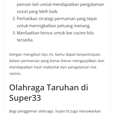
pemain lain untuk mendapatkan pengalaman
sosial yang lebih baik.
Perhatikan strategi permainan yang tepat
untuk meningkatkan peluang menang.
Manfaatkan bonus untuk live casino bila
tersedia.
Dengan mengikuti tips ini, kamu dapat berpartisipasi
dalam permainan yang benar-benar mengasyikkan dan
mendapatkan hasil maksimal dari pengalaman live
casino.
Olahraga Taruhan di
Super33
Bagi penggemar olahraga, Super33 juga menawarkan