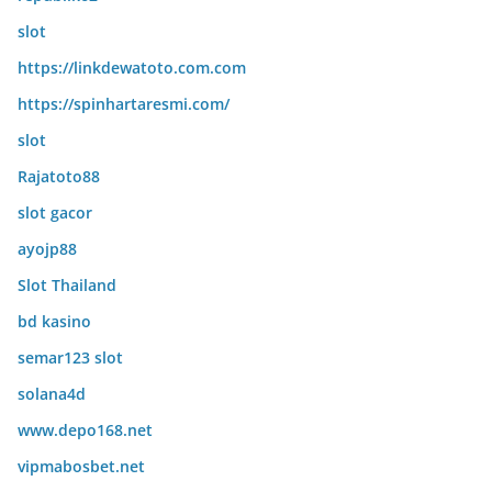
slot
https://linkdewatoto.com.com
https://spinhartaresmi.com/
slot
Rajatoto88
slot gacor
ayojp88
Slot Thailand
bd kasino
semar123 slot
solana4d
www.depo168.net
vipmabosbet.net