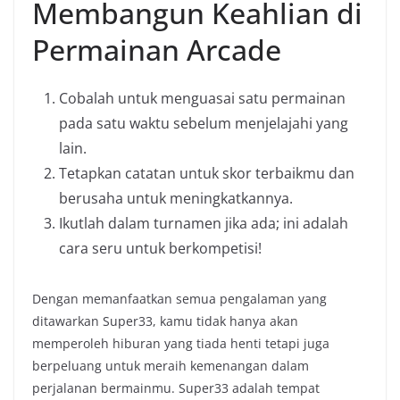
Membangun Keahlian di
Permainan Arcade
Cobalah untuk menguasai satu permainan
pada satu waktu sebelum menjelajahi yang
lain.
Tetapkan catatan untuk skor terbaikmu dan
berusaha untuk meningkatkannya.
Ikutlah dalam turnamen jika ada; ini adalah
cara seru untuk berkompetisi!
Dengan memanfaatkan semua pengalaman yang
ditawarkan Super33, kamu tidak hanya akan
memperoleh hiburan yang tiada henti tetapi juga
berpeluang untuk meraih kemenangan dalam
perjalanan bermainmu. Super33 adalah tempat