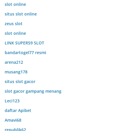
slot online
situs slot online
zeus slot
slot online
LINK SUPER59 SLOT
bandartogel77 resmi
arena212
musang178
situs slot gacor
slot gacor gampang menang
Leci123
daftar Apibet
Amavi68
republik62