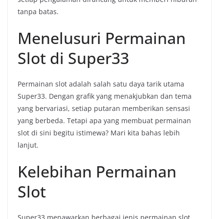
tanpa batas.
Menelusuri Permainan
Slot di Super33
Permainan slot adalah salah satu daya tarik utama
Super33. Dengan grafik yang menakjubkan dan tema
yang bervariasi, setiap putaran memberikan sensasi
yang berbeda. Tetapi apa yang membuat permainan
slot di sini begitu istimewa? Mari kita bahas lebih
lanjut.
Kelebihan Permainan
Slot
Super33 menawarkan berbagai jenis permainan slot,