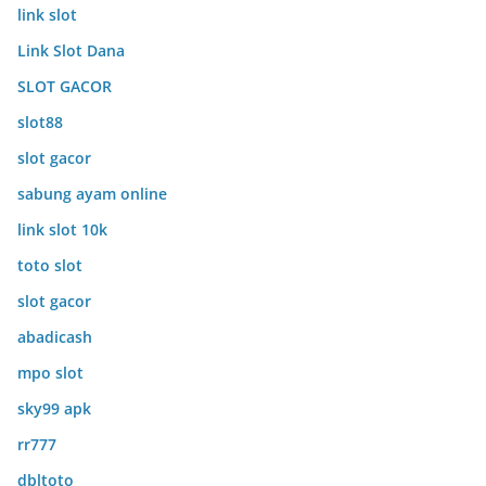
link slot
Link Slot Dana
SLOT GACOR
slot88
slot gacor
sabung ayam online
link slot 10k
toto slot
slot gacor
abadicash
mpo slot
sky99 apk
rr777
dbltoto