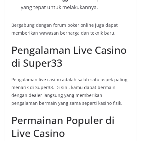
yang tepat untuk melakukannya.
Bergabung dengan forum poker online juga dapat
memberikan wawasan berharga dan teknik baru.
Pengalaman Live Casino
di Super33
Pengalaman live casino adalah salah satu aspek paling
menarik di Super33. Di sini, kamu dapat bermain
dengan dealer langsung yang memberikan
pengalaman bermain yang sama seperti kasino fisik.
Permainan Populer di
Live Casino