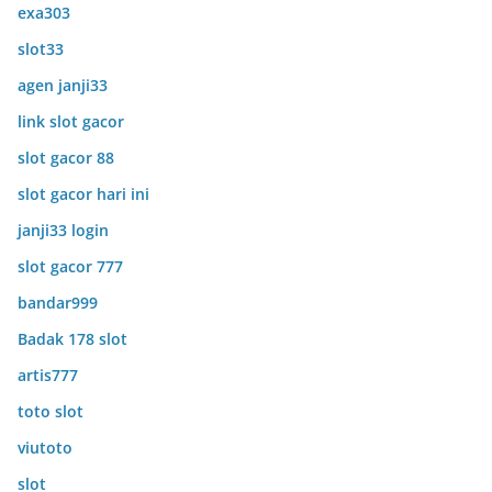
exa303
slot33
agen janji33
link slot gacor
slot gacor 88
slot gacor hari ini
janji33 login
slot gacor 777
bandar999
Badak 178 slot
artis777
toto slot
viutoto
slot