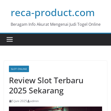
Skip
reca-product.com
to
content
Beragam Info Akurat Mengenai Judi Togel Online
SLOT ONLINE
Review Slot Terbaru
2025 Sekarang
5 Juni 2025
admin