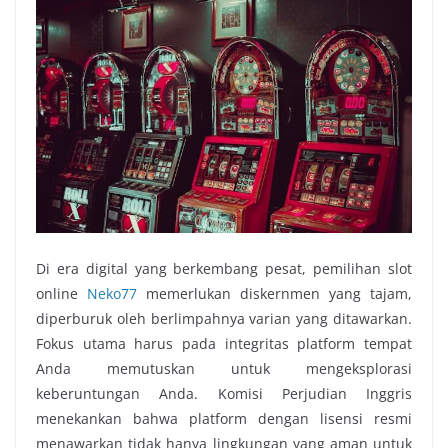
Di era digital yang berkembang pesat, pemilihan slot
online
Neko77
memerlukan diskernmen yang tajam,
diperburuk oleh berlimpahnya varian yang ditawarkan.
Fokus utama harus pada integritas platform tempat
Anda memutuskan untuk mengeksplorasi
keberuntungan Anda. Komisi Perjudian Inggris
menekankan bahwa platform dengan lisensi resmi
menawarkan tidak hanya lingkungan yang aman untuk