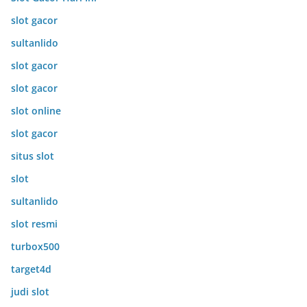
slot gacor
sultanlido
slot gacor
slot gacor
slot online
slot gacor
situs slot
slot
sultanlido
slot resmi
turbox500
target4d
judi slot