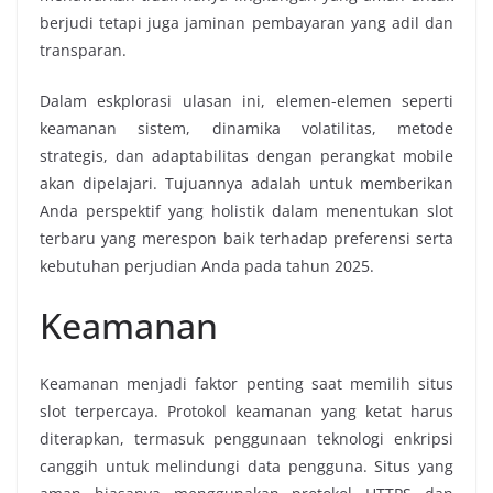
berjudi tetapi juga jaminan pembayaran yang adil dan
transparan.
Dalam eskplorasi ulasan ini, elemen-elemen seperti
keamanan sistem, dinamika volatilitas, metode
strategis, dan adaptabilitas dengan perangkat mobile
akan dipelajari. Tujuannya adalah untuk memberikan
Anda perspektif yang holistik dalam menentukan slot
terbaru yang merespon baik terhadap preferensi serta
kebutuhan perjudian Anda pada tahun 2025.
Keamanan
Keamanan menjadi faktor penting saat memilih situs
slot terpercaya. Protokol keamanan yang ketat harus
diterapkan, termasuk penggunaan teknologi enkripsi
canggih untuk melindungi data pengguna. Situs yang