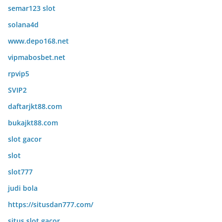
semar123 slot
solana4d
www.depo168.net
vipmabosbet.net
rpvip5
SVIP2
daftarjkt88.com
bukajkt88.com
slot gacor
slot
slot777
judi bola
https://situsdan777.com/
situs slot gacor