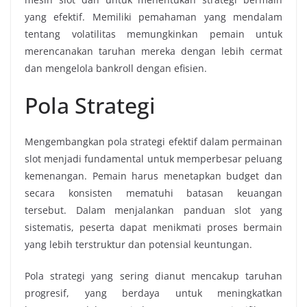
yang efektif. Memiliki pemahaman yang mendalam
tentang volatilitas memungkinkan pemain untuk
merencanakan taruhan mereka dengan lebih cermat
dan mengelola bankroll dengan efisien.
Pola Strategi
Mengembangkan pola strategi efektif dalam permainan
slot menjadi fundamental untuk memperbesar peluang
kemenangan. Pemain harus menetapkan budget dan
secara konsisten mematuhi batasan keuangan
tersebut. Dalam menjalankan panduan slot yang
sistematis, peserta dapat menikmati proses bermain
yang lebih terstruktur dan potensial keuntungan.
Pola strategi yang sering dianut mencakup taruhan
progresif, yang berdaya untuk meningkatkan