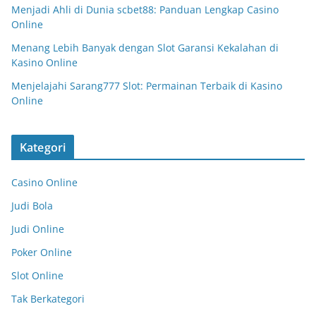
Menjadi Ahli di Dunia scbet88: Panduan Lengkap Casino
Online
Menang Lebih Banyak dengan Slot Garansi Kekalahan di
Kasino Online
Menjelajahi Sarang777 Slot: Permainan Terbaik di Kasino
Online
Kategori
Casino Online
Judi Bola
Judi Online
Poker Online
Slot Online
Tak Berkategori