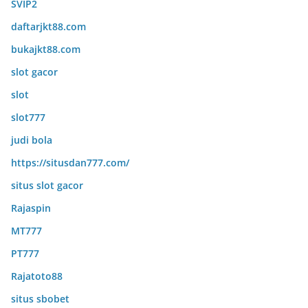
SVIP2
daftarjkt88.com
bukajkt88.com
slot gacor
slot
slot777
judi bola
https://situsdan777.com/
situs slot gacor
Rajaspin
MT777
PT777
Rajatoto88
situs sbobet