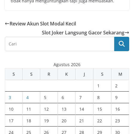
tidak hanya menguntungkan tapi juga memuaskan.
Review Akun Slot Modal Kecil
Slot Joker Langsung Gacor Sekarang
Agustus 2026
S
S
R
K
J
S
M
1
2
3
4
5
6
7
8
9
10
11
12
13
14
15
16
17
18
19
20
21
22
23
24
25
26
27
28
29
30