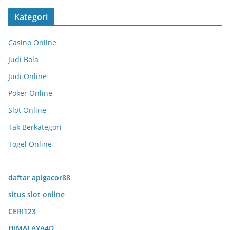
Kategori
Casino Online
Judi Bola
Judi Online
Poker Online
Slot Online
Tak Berkategori
Togel Online
daftar apigacor88
situs slot online
CERI123
HIMALAYA4D