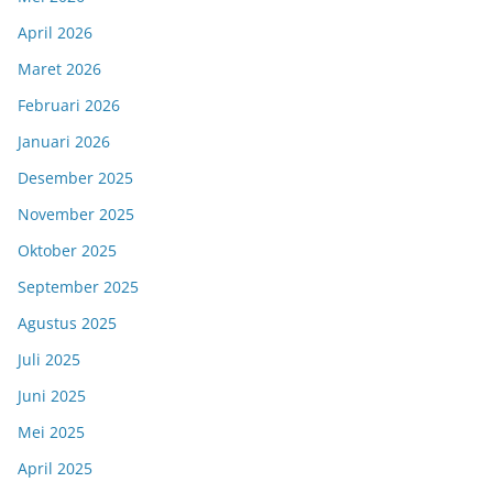
April 2026
Maret 2026
Februari 2026
Januari 2026
Desember 2025
November 2025
Oktober 2025
September 2025
Agustus 2025
Juli 2025
Juni 2025
Mei 2025
April 2025