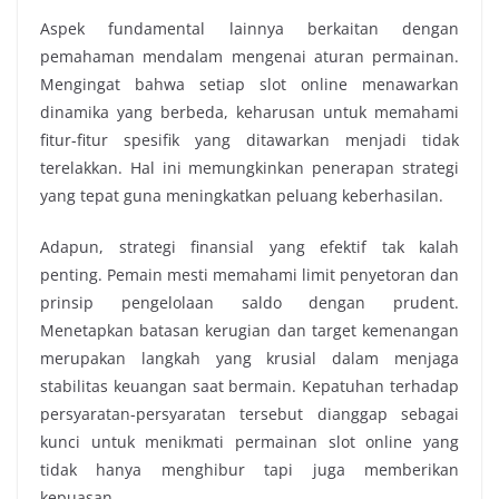
Aspek fundamental lainnya berkaitan dengan
pemahaman mendalam mengenai aturan permainan.
Mengingat bahwa setiap slot online menawarkan
dinamika yang berbeda, keharusan untuk memahami
fitur-fitur spesifik yang ditawarkan menjadi tidak
terelakkan. Hal ini memungkinkan penerapan strategi
yang tepat guna meningkatkan peluang keberhasilan.
Adapun, strategi finansial yang efektif tak kalah
penting. Pemain mesti memahami limit penyetoran dan
prinsip pengelolaan saldo dengan prudent.
Menetapkan batasan kerugian dan target kemenangan
merupakan langkah yang krusial dalam menjaga
stabilitas keuangan saat bermain. Kepatuhan terhadap
persyaratan-persyaratan tersebut dianggap sebagai
kunci untuk menikmati permainan slot online yang
tidak hanya menghibur tapi juga memberikan
kepuasan.