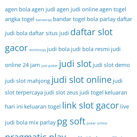
agen bola
agen judi
agen judi online
agen togel
angka togel
bandar togel
bola parlay
daftar
bandarqq
daftar slot
judi bola
daftar situs judi
gacor
judi bola
judi bola resmi
judi
dominoqq
judi slot
online 24 jam
judi slot demo
judi poker
judi slot online
judi slot mahjong
judi
slot terpercaya
judi slot zeus
judi togel
keluaran
link slot gacor
hari ini
keluaran togel
live
pg soft
judi bola
mix parlay
poker online