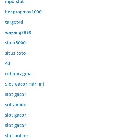
mpo slot
bospragmax1000
target4d
wayang8899
slotx5000
situs toto
4d
robopragma
Slot Gacor Hari Ini
slot gacor
sultanlido
slot gacor
slot gacor
slot online