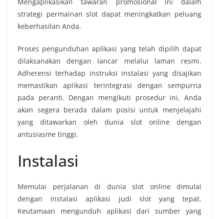
Mengaplikasikan tawaran promosional ini dalam
strategi permainan slot dapat meningkatkan peluang
keberhasilan Anda.
Proses pengunduhan aplikasi yang telah dipilih dapat
dilaksanakan dengan lancar melalui laman resmi.
Adherensi terhadap instruksi instalasi yang disajikan
memastikan aplikasi terintegrasi dengan sempurna
pada peranti. Dengan mengikuti prosedur ini, Anda
akan segera berada dalam posisi untuk menjelajahi
yang ditawarkan oleh dunia slot online dengan
antusiasme tinggi.
Instalasi
Memulai perjalanan di dunia slot online dimulai
dengan instalasi aplikasi judi slot yang tepat.
Keutamaan mengunduh aplikasi dari sumber yang