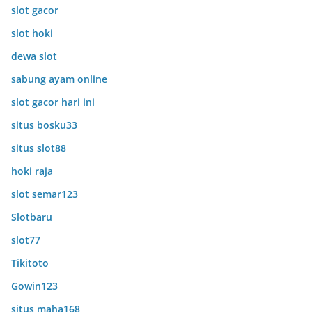
slot gacor
slot hoki
dewa slot
sabung ayam online
slot gacor hari ini
situs bosku33
situs slot88
hoki raja
slot semar123
Slotbaru
slot77
Tikitoto
Gowin123
situs maha168