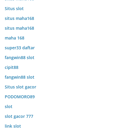
Situs slot
situs maha168
situs maha168
maha 168
super33 daftar
fangwin88 slot
cipit88
fangwin88 slot
Situs slot gacor
PODOMORO89
slot
slot gacor 777
link slot