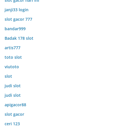
slot gacor hari ini
janji33 login
slot gacor 777
bandar999
Badak 178 slot
artis777
toto slot
viutoto
slot
judi slot
judi slot
apigacor88
slot gacor
ceri 123