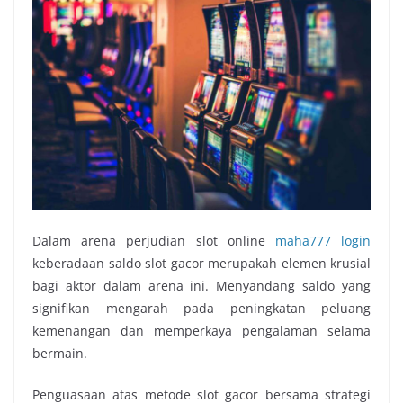
Dalam arena perjudian slot online
maha777 login
keberadaan saldo slot gacor merupakah elemen krusial
bagi aktor dalam arena ini. Menyandang saldo yang
signifikan mengarah pada peningkatan peluang
kemenangan dan memperkaya pengalaman selama
bermain.
Penguasaan atas metode slot gacor bersama strategi