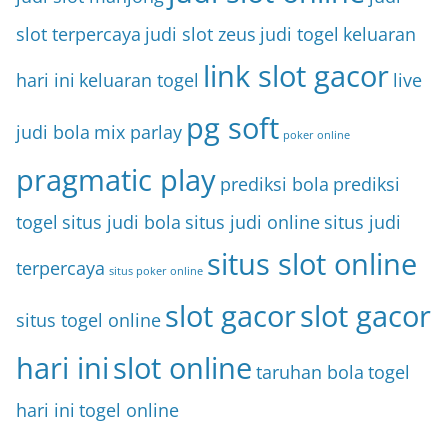
slot terpercaya
judi slot zeus
judi togel
keluaran
link slot gacor
hari ini
keluaran togel
live
pg soft
judi bola
mix parlay
poker online
pragmatic play
prediksi bola
prediksi
togel
situs judi bola
situs judi online
situs judi
situs slot online
terpercaya
situs poker online
slot gacor
slot gacor
situs togel online
hari ini
slot online
taruhan bola
togel
hari ini
togel online