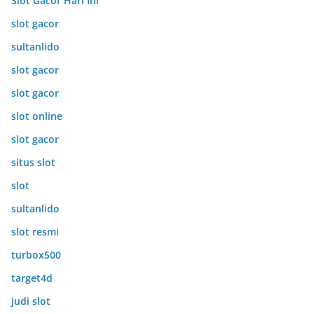
Slot Gacor Hari Ini
slot gacor
sultanlido
slot gacor
slot gacor
slot online
slot gacor
situs slot
slot
sultanlido
slot resmi
turbox500
target4d
judi slot