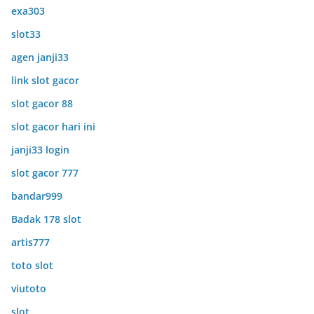
exa303
slot33
agen janji33
link slot gacor
slot gacor 88
slot gacor hari ini
janji33 login
slot gacor 777
bandar999
Badak 178 slot
artis777
toto slot
viutoto
slot