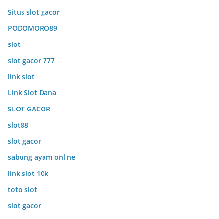
Situs slot gacor
PODOMORO89
slot
slot gacor 777
link slot
Link Slot Dana
SLOT GACOR
slot88
slot gacor
sabung ayam online
link slot 10k
toto slot
slot gacor