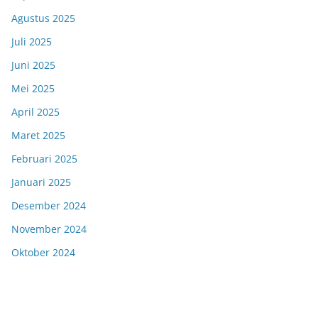
Agustus 2025
Juli 2025
Juni 2025
Mei 2025
April 2025
Maret 2025
Februari 2025
Januari 2025
Desember 2024
November 2024
Oktober 2024