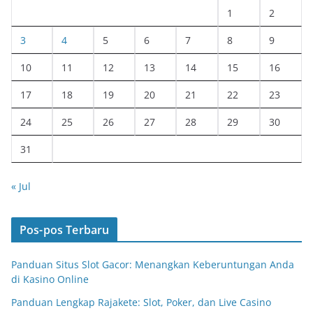
1
2
3
4
5
6
7
8
9
10
11
12
13
14
15
16
17
18
19
20
21
22
23
24
25
26
27
28
29
30
31
« Jul
Pos-pos Terbaru
Panduan Situs Slot Gacor: Menangkan Keberuntungan Anda
di Kasino Online
Panduan Lengkap Rajakete: Slot, Poker, dan Live Casino