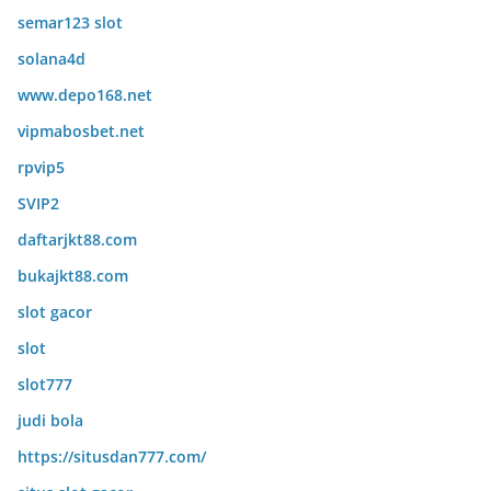
semar123 slot
solana4d
www.depo168.net
vipmabosbet.net
rpvip5
SVIP2
daftarjkt88.com
bukajkt88.com
slot gacor
slot
slot777
judi bola
https://situsdan777.com/