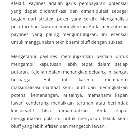
efektif. Paylines adalah garis pembayaran potensial
yang dapat diidentifikasi dan dimanipulasi sebagai
bagian dari strategi poker yang cerdik. Menganalisis
pola taruhan lawan memungkinkan Anda menentukan
paylines yang paling menguntungkan. Ini esensial
untuk menggunakan teknik semi bluff dengan sukses.
Mengetahui paylines memungkinkan pemain untuk
mengambil keputusan lebih tepat dalam setiap
putaran. Kejelian dalam menangkap peluang ini sangat
berharga. Hal ini karena membantu
maksimalisasi manfaat semi bluff dan meningkatkan
potensi kemenangan. Misalnya, memahami kapan
lawan cenderung menaikkan taruhan atau bertindak
konservatif bisa dimanfaatkan. Anda dapat
menggunakan pola ini untuk menyusun teknik semi
bluff yang lebih efisien dan mengecoh lawan.