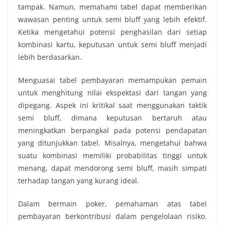
tampak. Namun, memahami tabel dapat memberikan
wawasan penting untuk semi bluff yang lebih efektif.
Ketika mengetahui potensi penghasilan dari setiap
kombinasi kartu, keputusan untuk semi bluff menjadi
lebih berdasarkan.
Menguasai tabel pembayaran memampukan pemain
untuk menghitung nilai ekspektasi dari tangan yang
dipegang. Aspek ini kritikal saat menggunakan taktik
semi bluff, dimana keputusan bertaruh atau
meningkatkan berpangkal pada potensi pendapatan
yang ditunjukkan tabel. Misalnya, mengetahui bahwa
suatu kombinasi memiliki probabilitas tinggi untuk
menang, dapat mendorong semi bluff, masih simpati
terhadap tangan yang kurang ideal.
Dalam bermain poker, pemahaman atas tabel
pembayaran berkontribusi dalam pengelolaan risiko.