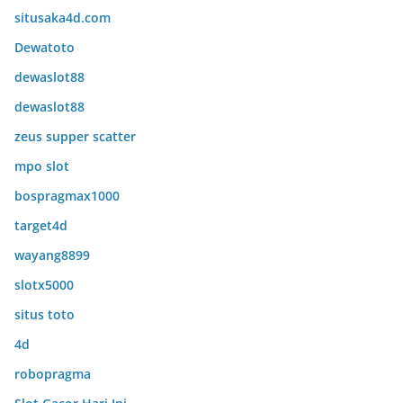
situsaka4d.com
Dewatoto
dewaslot88
dewaslot88
zeus supper scatter
mpo slot
bospragmax1000
target4d
wayang8899
slotx5000
situs toto
4d
robopragma