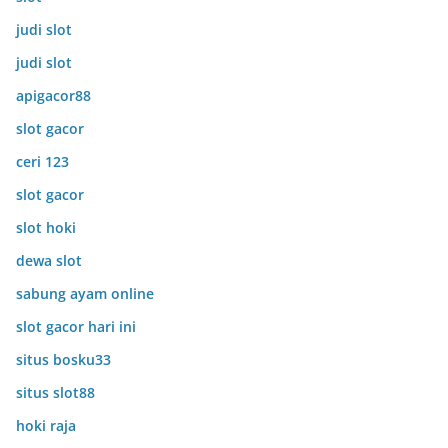
judi slot
judi slot
apigacor88
slot gacor
ceri 123
slot gacor
slot hoki
dewa slot
sabung ayam online
slot gacor hari ini
situs bosku33
situs slot88
hoki raja