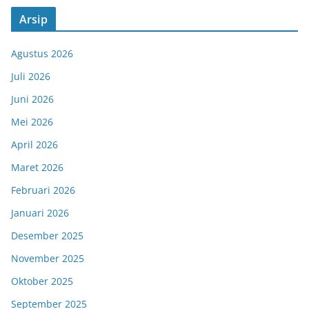
Arsip
Agustus 2026
Juli 2026
Juni 2026
Mei 2026
April 2026
Maret 2026
Februari 2026
Januari 2026
Desember 2025
November 2025
Oktober 2025
September 2025