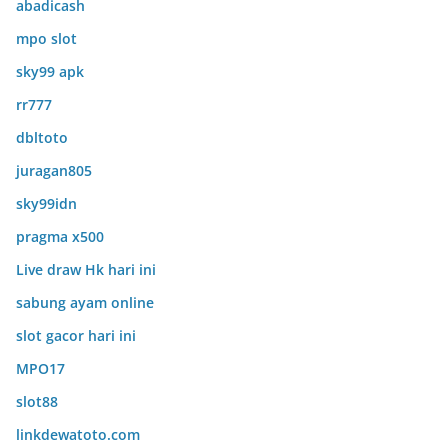
abadicash
mpo slot
sky99 apk
rr777
dbltoto
juragan805
sky99idn
pragma x500
Live draw Hk hari ini
sabung ayam online
slot gacor hari ini
MPO17
slot88
linkdewatoto.com