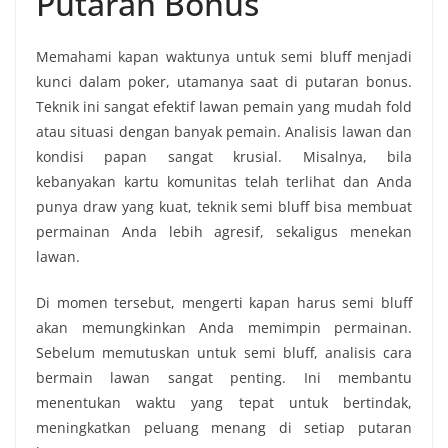
Putaran Bonus
Memahami kapan waktunya untuk semi bluff menjadi
kunci dalam poker, utamanya saat di putaran bonus.
Teknik ini sangat efektif lawan pemain yang mudah fold
atau situasi dengan banyak pemain. Analisis lawan dan
kondisi papan sangat krusial. Misalnya, bila
kebanyakan kartu komunitas telah terlihat dan Anda
punya draw yang kuat, teknik semi bluff bisa membuat
permainan Anda lebih agresif, sekaligus menekan
lawan.
Di momen tersebut, mengerti kapan harus semi bluff
akan memungkinkan Anda memimpin permainan.
Sebelum memutuskan untuk semi bluff, analisis cara
bermain lawan sangat penting. Ini membantu
menentukan waktu yang tepat untuk bertindak,
meningkatkan peluang menang di setiap putaran